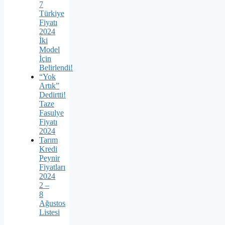
7
Türkiye
Fiyatı
2024
İki
Model
İçin
Belirlendi!
“Yok
Artık”
Dedirtti!
Taze
Fasulye
Fiyatı
2024
Tarım
Kredi
Peynir
Fiyatları
2024
2 –
8
Ağustos
Listesi