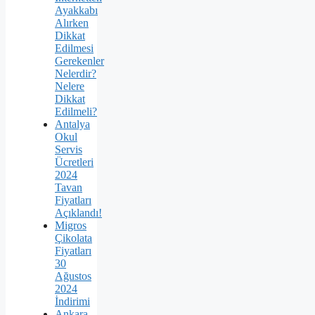
Ayakkabı
Alırken
Dikkat
Edilmesi
Gerekenler
Nelerdir?
Nelere
Dikkat
Edilmeli?
Antalya
Okul
Servis
Ücretleri
2024
Tavan
Fiyatları
Açıklandı!
Migros
Çikolata
Fiyatları
30
Ağustos
2024
İndirimi
Ankara