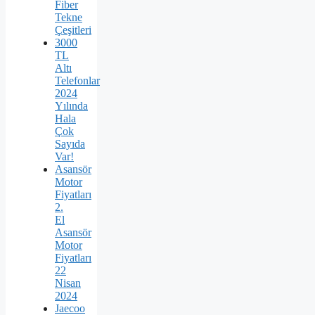
Fiber
Tekne
Çeşitleri
3000
TL
Altı
Telefonlar
2024
Yılında
Hala
Çok
Sayıda
Var!
Asansör
Motor
Fiyatları
2.
El
Asansör
Motor
Fiyatları
22
Nisan
2024
Jaecoo