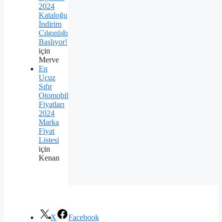
2024
Kataloğu
İndirim
Çılgınlığı
Başlıyor!
için
Merve
En
Ucuz
Sıfır
Otomobil
Fiyatları
2024
Marka
Fiyat
Listesi
için
Kenan
X
Facebook