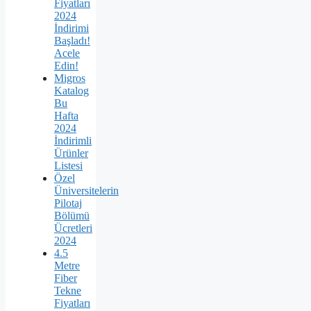
Fiyatları
2024
İndirimi
Başladı!
Acele
Edin!
Migros
Katalog
Bu
Hafta
2024
İndirimli
Ürünler
Listesi
Özel
Üniversitelerin
Pilotaj
Bölümü
Ücretleri
2024
4.5
Metre
Fiber
Tekne
Fiyatları