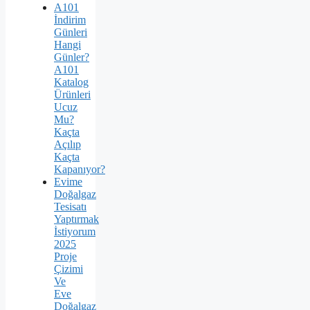
A101
İndirim
Günleri
Hangi
Günler?
A101
Katalog
Ürünleri
Ucuz
Mu?
Kaçta
Açılıp
Kaçta
Kapanıyor?
Evime
Doğalgaz
Tesisatı
Yaptırmak
İstiyorum
2025
Proje
Çizimi
Ve
Eve
Doğalgaz