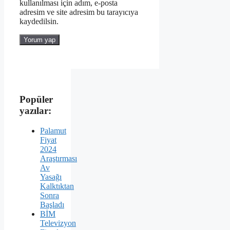
kullanılması için adım, e-posta
adresim ve site adresim bu tarayıcıya
kaydedilsin.
Popüler
yazılar:
Palamut
Fiyat
2024
Araştırması
Av
Yasağı
Kalktıktan
Sonra
Başladı
BİM
Televizyon