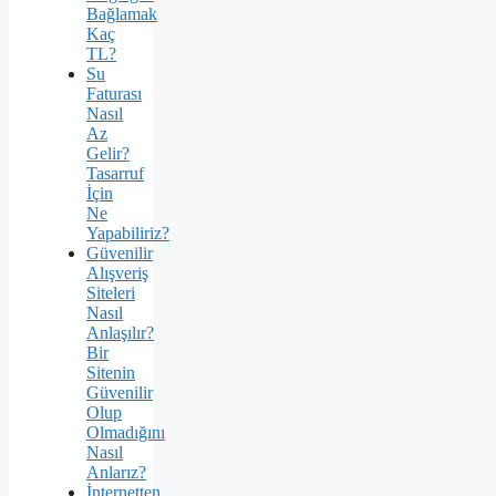
Bağlamak
Kaç
TL?
Su
Faturası
Nasıl
Az
Gelir?
Tasarruf
İçin
Ne
Yapabiliriz?
Güvenilir
Alışveriş
Siteleri
Nasıl
Anlaşılır?
Bir
Sitenin
Güvenilir
Olup
Olmadığını
Nasıl
Anlarız?
İnternetten