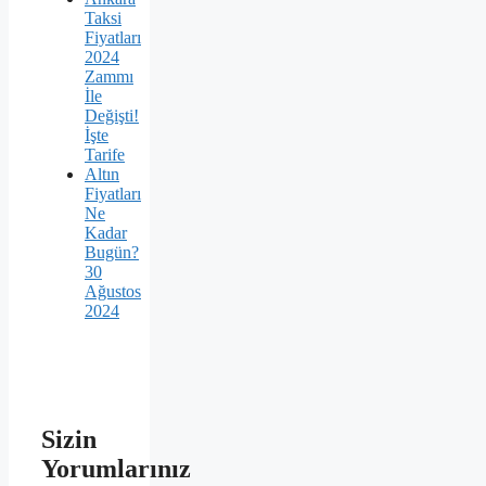
Taksi
Fiyatları
2024
Zammı
İle
Değişti!
İşte
Tarife
Altın
Fiyatları
Ne
Kadar
Bugün?
30
Ağustos
2024
Sizin
Yorumlarınız