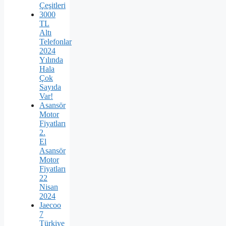
Çeşitleri
3000
TL
Altı
Telefonlar
2024
Yılında
Hala
Çok
Sayıda
Var!
Asansör
Motor
Fiyatları
2.
El
Asansör
Motor
Fiyatları
22
Nisan
2024
Jaecoo
7
Türkiye