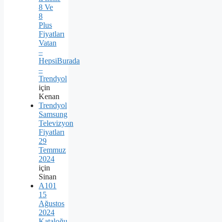
8 Ve
8
Plus
Fiyatları
Vatan
–
HepsiBurada
–
Trendyol
için
Kenan
Trendyol
Samsung
Televizyon
Fiyatları
29
Temmuz
2024
için
Sinan
A101
15
Ağustos
2024
Kataloğu