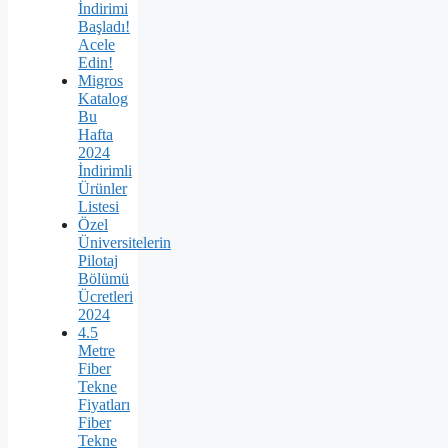
İndirimi
Başladı!
Acele
Edin!
Migros
Katalog
Bu
Hafta
2024
İndirimli
Ürünler
Listesi
Özel
Üniversitelerin
Pilotaj
Bölümü
Ücretleri
2024
4.5
Metre
Fiber
Tekne
Fiyatları
Fiber
Tekne