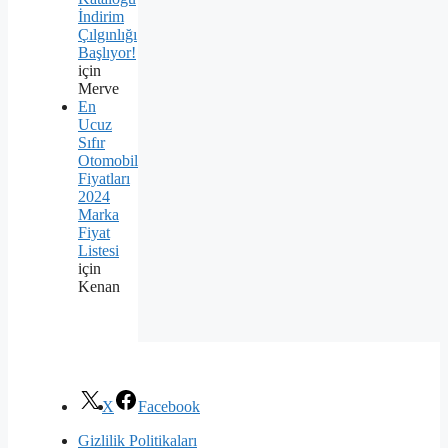
İndirim
Çılgınlığı
Başlıyor!
için
Merve
En
Ucuz
Sıfır
Otomobil
Fiyatları
2024
Marka
Fiyat
Listesi
için
Kenan
X
Facebook
Gizlilik Politikaları