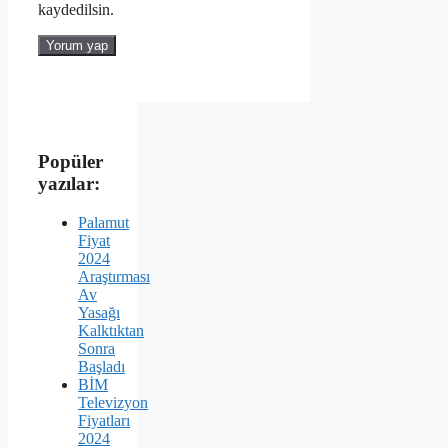
kaydedilsin.
Popüler
yazılar:
Palamut
Fiyat
2024
Araştırması
Av
Yasağı
Kalktıktan
Sonra
Başladı
BİM
Televizyon
Fiyatları
2024