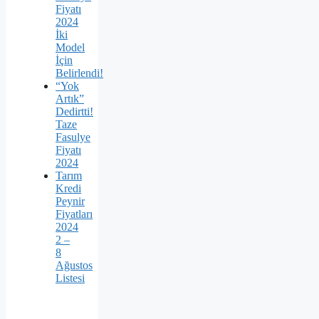
Fiyatı
2024
İki
Model
İçin
Belirlendi!
“Yok
Artık”
Dedirtti!
Taze
Fasulye
Fiyatı
2024
Tarım
Kredi
Peynir
Fiyatları
2024
2 –
8
Ağustos
Listesi