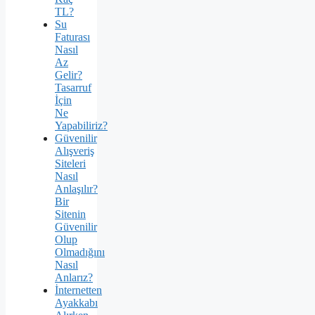
TL?
Su
Faturası
Nasıl
Az
Gelir?
Tasarruf
İçin
Ne
Yapabiliriz?
Güvenilir
Alışveriş
Siteleri
Nasıl
Anlaşılır?
Bir
Sitenin
Güvenilir
Olup
Olmadığını
Nasıl
Anlarız?
İnternetten
Ayakkabı