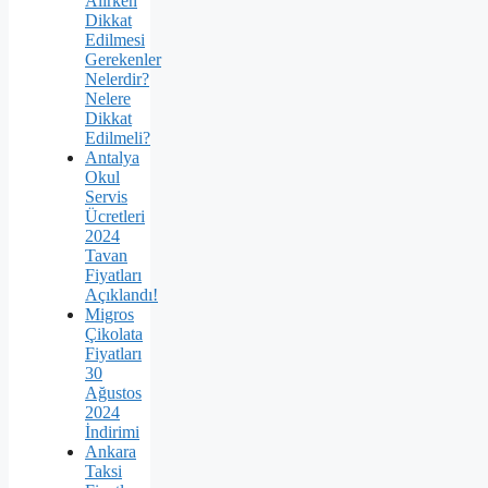
Alırken
Dikkat
Edilmesi
Gerekenler
Nelerdir?
Nelere
Dikkat
Edilmeli?
Antalya
Okul
Servis
Ücretleri
2024
Tavan
Fiyatları
Açıklandı!
Migros
Çikolata
Fiyatları
30
Ağustos
2024
İndirimi
Ankara
Taksi