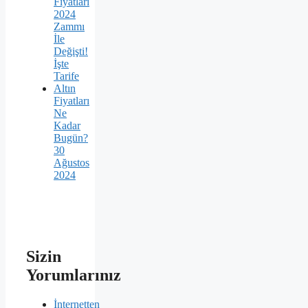
Fiyatları
2024
Zammı
İle
Değişti!
İşte
Tarife
Altın
Fiyatları
Ne
Kadar
Bugün?
30
Ağustos
2024
Sizin
Yorumlarınız
İnternetten