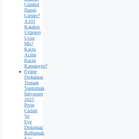
Günleri
Hangi
Günler?
A101
Katalog
Ürünleri
Ucuz
Mu?
Kaçta
Açılıp
Kaçta
Kapanıyor?
Evime
Doğalgaz
Tesisatı
Yaptırmak
İstiyorum
2025
Proje
Çizimi
Ve
Eve
Doğalgaz
Bağlamak
Kaç