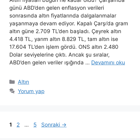
günü ABD’den gelen enflasyon verileri
sonrasında altın fiyatlarında dalgalanmalar
yaşanmaya devam ediyor. Kapalı Çarşı’da gram
altın güne 2.709 TL’den başladı. Çeyrek altın
4.418 TL, yarım altın 8.829 TL, tam altın ise
17.604 TL’den işlem gördü. ONS altın 2.480
Dolar seviyelerine çıktı. Ancak şu sıralar,
ABD’den gelen veriler ışığında …
Devamını oku
Kategoriler
Altın
Yorum yap
Sayfa
Sayfa
Sayfa
1
2
…
5
Sonraki
→