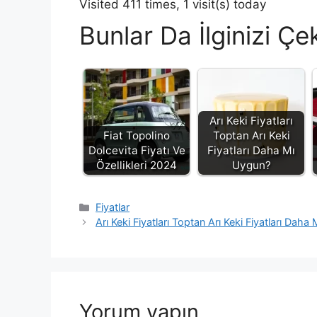
Visited 411 times, 1 visit(s) today
Bunlar Da İlginizi Çek
Arı Keki Fiyatları
Fiat Topolino
Toptan Arı Keki
Dolcevita Fiyatı Ve
Fiyatları Daha Mı
Özellikleri 2024
Uygun?
Kategoriler
Fiyatlar
Arı Keki Fiyatları Toptan Arı Keki Fiyatları Dah
Yorum yapın