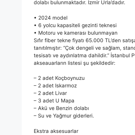
dolabı bulunmaktadır. İzmir Urla’dadır.
• 2024 model
• 6 yolcu kapasiteli gezinti teknesi
• Motoru ve kamerası bulunmayan
Sıfır fiber tekne fiyatı 65.000 TL’den satışa
tanıtılmıştır: “Çok dengeli ve sağlam, stan
tesisatı ve aydınlatma dahildir.” İstanbul
akseauarların listesi şu şekildedir:
– 2 adet Koçboynuzu
– 2 adet Iskarmoz
– 2 adet Livar
– 3 adet U Mapa
– Akü ve Benzin dolabı
– Su ve Yağmur giderleri.
Ekstra aksesuarlar