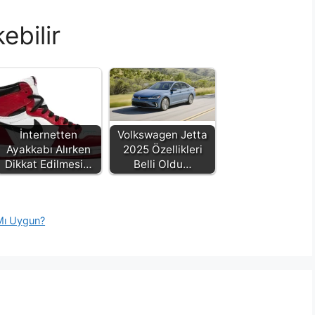
ebilir
İnternetten
Volkswagen Jetta
Ayakkabı Alırken
2025 Özellikleri
Dikkat Edilmesi…
Belli Oldu…
a Mı Uygun?