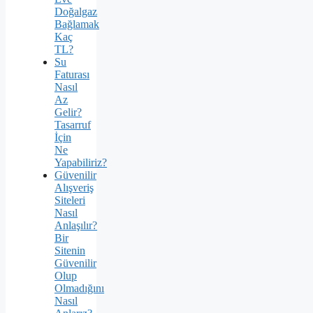
Doğalgaz
Bağlamak
Kaç
TL?
Su
Faturası
Nasıl
Az
Gelir?
Tasarruf
İçin
Ne
Yapabiliriz?
Güvenilir
Alışveriş
Siteleri
Nasıl
Anlaşılır?
Bir
Sitenin
Güvenilir
Olup
Olmadığını
Nasıl