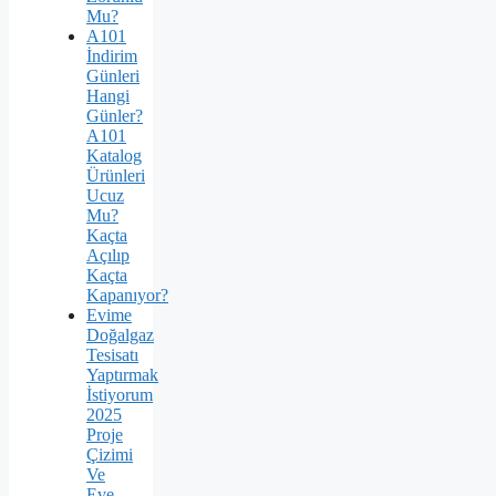
Mu?
A101
İndirim
Günleri
Hangi
Günler?
A101
Katalog
Ürünleri
Ucuz
Mu?
Kaçta
Açılıp
Kaçta
Kapanıyor?
Evime
Doğalgaz
Tesisatı
Yaptırmak
İstiyorum
2025
Proje
Çizimi
Ve
Eve