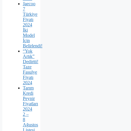
Jaecoo
7
Türkiye
Fiyatı
2024
İki
Model
İçin
Belirlendi!
“Yok
Artık”
Dedirtti!
Taze
Fasulye
Fiyatı
2024
Tarım
Kredi
Peynir
Fiyatları
2024
2 –
8
Ağustos
Listesi