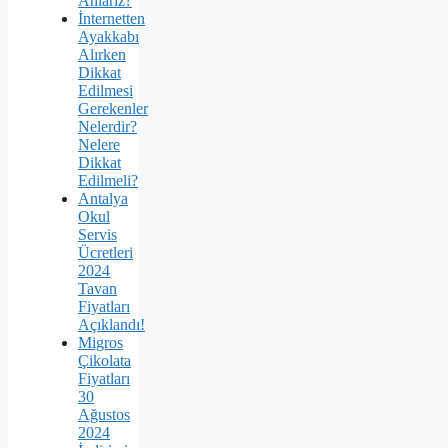
Anlarız?
İnternetten
Ayakkabı
Alırken
Dikkat
Edilmesi
Gerekenler
Nelerdir?
Nelere
Dikkat
Edilmeli?
Antalya
Okul
Servis
Ücretleri
2024
Tavan
Fiyatları
Açıklandı!
Migros
Çikolata
Fiyatları
30
Ağustos
2024