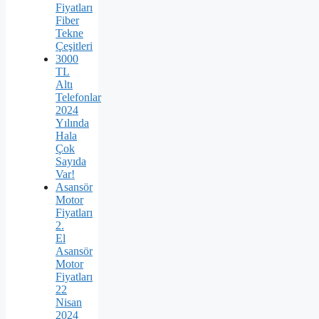
Fiyatları
Fiber
Tekne
Çeşitleri
3000
TL
Altı
Telefonlar
2024
Yılında
Hala
Çok
Sayıda
Var!
Asansör
Motor
Fiyatları
2.
El
Asansör
Motor
Fiyatları
22
Nisan
2024