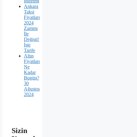
İndirimi
Ankara
Taksi
Fiyatları
2024
Zammı
İle
Değişti!
İşte
Tarife
Altın
Fiyatları
Ne
Kadar
Bugün?
30
Ağustos
2024
Sizin