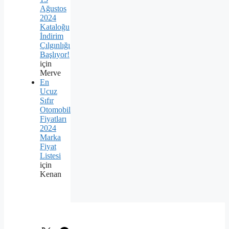
Ağustos
2024
Kataloğu
İndirim
Çılgınlığı
Başlıyor!
için
Merve
En
Ucuz
Sıfır
Otomobil
Fiyatları
2024
Marka
Fiyat
Listesi
için
Kenan