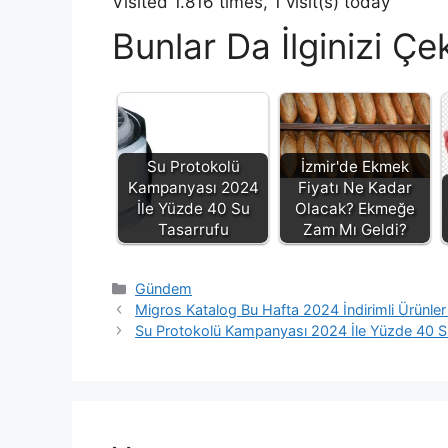
Visited 1.816 times, 1 visit(s) today
Bunlar Da İlginizi Çek
Su Protokolü
İzmir'de Ekmek
Kampanyası 2024
Fiyatı Ne Kadar
İle Yüzde 40 Su
Olacak? Ekmeğe
Tasarrufu
Zam Mı Geldi?
Kategoriler
Gündem
Migros Katalog Bu Hafta 2024 İndirimli Ürünler 
Su Protokolü Kampanyası 2024 İle Yüzde 40 S