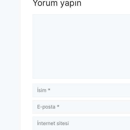
Yorum yapın
Yorum
İsim
E-
posta
İnternet
sitesi