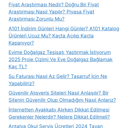
Fiyat Araştırması Nedir? Doğru Bir Fiyat
Araştırması Nasıl Yapılır? Piyasa Fiyat
Araştırması Zorunlu Mu?
A101 İndirim Günleri Hangi Günler? A101 Katalog
Ürünleri Ucuz Mu? Kaçta Açılıp Kaçta
Kapanıyor?
Evime Doğalgaz Tesisatı Yaptırmak İstiyorum
2025 Proje Çizimi Ve Eve Doğalgaz Bağlamak
Kaç TL?
Su Faturası Nasıl Az Gelir? Tasarruf İçin Ne
Yapabiliriz?
Güvenilir Alışveriş Siteleri Nasıl Anlaşılır? Bir
Sitenin Güvenilir Olup Olmadığını Nasıl Anlarız?
İnternetten Ayakkabı Alırken Dikkat Edilmesi
Gerekenler Nelerdir? Nelere Dikkat Edilmeli?
Antalya Okul Servis Ücretleri 2024 Tavan