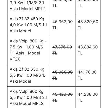
3,9 Kw I 1/M/S 2.1
TL
TL
Askı I Model MRL2
Akiş Zf 82 450 Kg
46.362,00
43.329,60
4,0 Kw 1.00 M/S 1.1
TL
TL
Askı Model
Akiş Volpi 800 Kg –
7,5 Kw | 1,00 M/S
47.376,00
43.884,60
1:1 Askı | Model
TL
TL
VF2X
Akiş Zf 82 630 Kg
45.066,00
44.176,80
5,5 Kw 1.00 M/S 1.1
TL
TL
Askı Model
Akiş Volpi 800 Kg
45.420,00
44.238,00
5,5 Kw 1.00 M/S 2.1
TL
TL
Askı Model MRL2