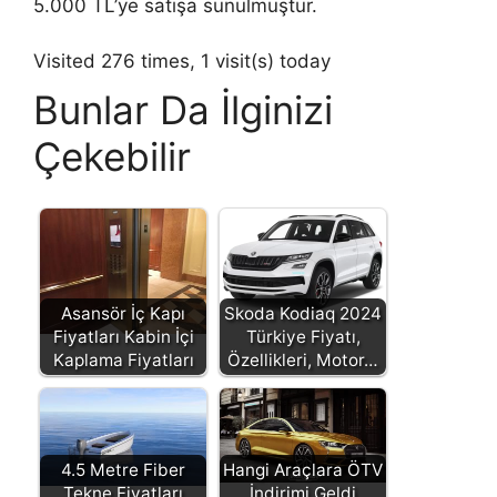
5.000 TL’ye satışa sunulmuştur.
Visited 276 times, 1 visit(s) today
Bunlar Da İlginizi
Çekebilir
Asansör İç Kapı
Skoda Kodiaq 2024
Fiyatları Kabin İçi
Türkiye Fiyatı,
Kaplama Fiyatları
Özellikleri, Motor…
4.5 Metre Fiber
Hangi Araçlara ÖTV
Tekne Fiyatları
İndirimi Geldi