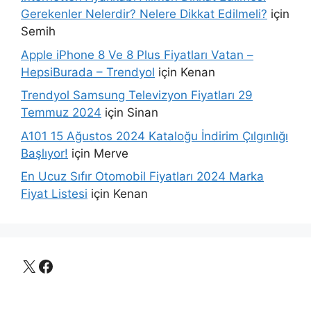
Gerekenler Nelerdir? Nelere Dikkat Edilmeli?
için
Semih
Apple iPhone 8 Ve 8 Plus Fiyatları Vatan –
HepsiBurada – Trendyol
için
Kenan
Trendyol Samsung Televizyon Fiyatları 29
Temmuz 2024
için
Sinan
A101 15 Ağustos 2024 Kataloğu İndirim Çılgınlığı
Başlıyor!
için
Merve
En Ucuz Sıfır Otomobil Fiyatları 2024 Marka
Fiyat Listesi
için
Kenan
X
Facebook