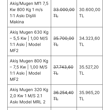
Akiş/Mugen Mf1 7,5
Kw 800 Kg 1 m/s
33.000,00
30.600,00
1:1 Askı Dişlili
TL
TL
Makina
Akiş Mugen 630 Kg
– 5,5 Kw | 1,00 M/S
35.700,00
34.323,60
1:1 Askı | Model
TL
TL
MF2
Akiş Mugen 800 Kg
– 7,5 Kw | 1,00 M/S
37.743,60
35.527,20
1:1 Askı | Model
TL
TL
MF2
Akiş Mugen 320 Kg
36.254,40
35.965,20
2,0 Kw 1 M/S 2.1
TL
TL
Askı Model MRL 2