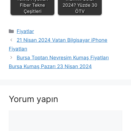
Fiber Tekne
2024? Yüzde 30
Çeşitleri
ÖTV
Kategoriler
Fiyatlar
21 Nisan 2024 Vatan Bilgisayar iPhone
Fiyatları
Bursa Toptan Nevresim Kumaş Fiyatları
Bursa Kumaş Pazarı 23 Nisan 2024
Yorum yapın
Yorum