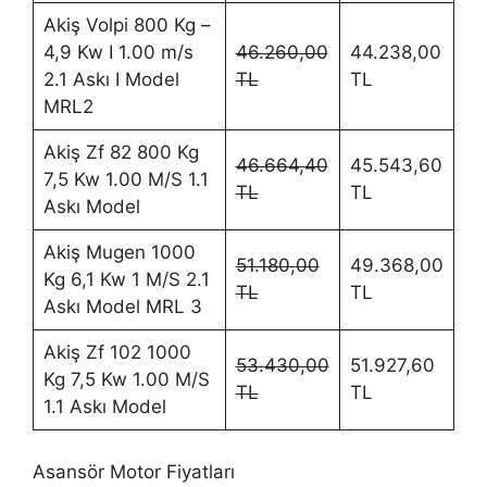
Akiş Volpi 800 Kg –
4,9 Kw I 1.00 m/s
46.260,00
44.238,00
2.1 Askı I Model
TL
TL
MRL2
Akiş Zf 82 800 Kg
46.664,40
45.543,60
7,5 Kw 1.00 M/S 1.1
TL
TL
Askı Model
Akiş Mugen 1000
51.180,00
49.368,00
Kg 6,1 Kw 1 M/S 2.1
TL
TL
Askı Model MRL 3
Akiş Zf 102 1000
53.430,00
51.927,60
Kg 7,5 Kw 1.00 M/S
TL
TL
1.1 Askı Model
Asansör Motor Fiyatları