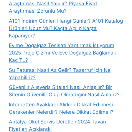
Araştırması Nasıl Yapılır? Piyasa Fiyat
Araştırması Zorunlu Mu?
A101 İndirim Günleri Hangi Günler? A101 Katalog
Ürünleri Ucuz Mu? Kaçta Açılıp Kaçta
Kapanıyor?
Evime Doğalgaz Tesisatı Yaptırmak İstiyorum
2025 Proje Çizimi Ve Eve Doğalgaz Bağlamak
Kaç TL?
Su Faturası Nasıl Az Gelir? Tasarruf İçin Ne
Yapabiliriz?
Güvenilir Alışveriş Siteleri Nasıl Anlaşılır? Bir
Sitenin Güvenilir Olup Olmadığını Nasıl Anlarız?
İnternetten Ayakkabı Alırken Dikkat Edilmesi
Gerekenler Nelerdir? Nelere Dikkat Edilmeli?
Antalya Okul Servis Ücretleri 2024 Tavan
Fiyatları Açıklandı!