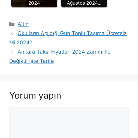
2024
Ağustos 2024…
Kategoriler
Altın
Okulların Açıldığı Gün Toplu Taşıma Ücretsiz
Mi 2024?
Ankara Taksi Fiyatları 2024 Zammı İle
Değişti! İşte Tarife
Yorum yapın
Yorum