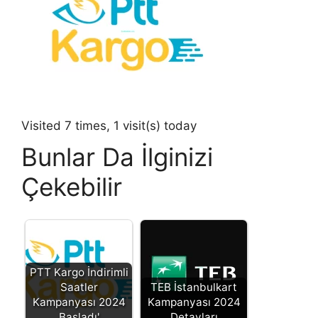
Visited 7 times, 1 visit(s) today
Bunlar Da İlginizi
Çekebilir
PTT Kargo İndirimli
Saatler
TEB İstanbulkart
Kampanyası 2024
Kampanyası 2024
Başladı'
Detayları