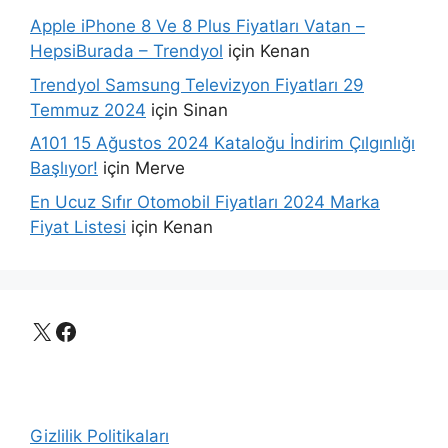
Apple iPhone 8 Ve 8 Plus Fiyatları Vatan –
HepsiBurada – Trendyol
için
Kenan
Trendyol Samsung Televizyon Fiyatları 29
Temmuz 2024
için
Sinan
A101 15 Ağustos 2024 Kataloğu İndirim Çılgınlığı
Başlıyor!
için
Merve
En Ucuz Sıfır Otomobil Fiyatları 2024 Marka
Fiyat Listesi
için
Kenan
X
Facebook
Gizlilik Politikaları