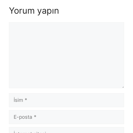
Yorum yapın
Yorum
İsim
E-
posta
İnternet