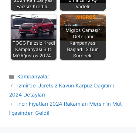
2024 Kampanyası
0 Faizli 12 Ay
Faizsiz Kredili…
Vadeli!
Migros Çamaşır
Deterjanı
TOGG Faizsiz Kredi
Kampanyası
Kampanyası Bitti
Başladı! 2 Gün
Mi?Ağustos 2024…
Sürecek!
Kategoriler
Kampanyalar
İzmir’de Ücretsiz Kavun Karpuz Dağıtımı
2024 Detayları
İncir Fiyatları 2024 Rakamları Mersin’in Mut
İlçesinden Geldi!