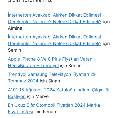
İnternetten Ayakkabı Alırken Dikkat Edilmesi
Gerekenler Nelerdir? Nelere Dikkat Edilmeli?
için
Almina
İnternetten Ayakkabı Alırken Dikkat Edilmesi
Gerekenler Nelerdir? Nelere Dikkat Edilmeli?
için
Semih
Apple iPhone 8 Ve 8 Plus Fiyatları Vatan –
HepsiBurada – Trendyol
için
Kenan
Trendyol Samsung Televizyon Fiyatları 29
Temmuz 2024
için
Sinan
A101 15 Ağustos 2024 Kataloğu İndirim Çılgınlığı
Başlıyor!
için
Merve
En Ucuz Sıfır Otomobil Fiyatları 2024 Marka
Fiyat Listesi
için
Kenan