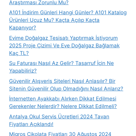
Araştırması Zorunlu Mu?
A101 İndirim Günleri Hangi Günler? A101 Katalog
Ürünleri Ucuz Mu? Kaçta Açılıp Kaçta
Kapanıyor?
Evime Doğalgaz Tesisatı Yaptırmak İstiyorum
2025 Proje Çizimi Ve Eve Doğalgaz Bağlamak
Kaç TL?
Su Faturası Nasıl Az Gelir? Tasarruf İçin Ne
Yapabiliriz?
Güvenilir Alışveriş Siteleri Nasıl Anlaşılır? Bir
Sitenin Güvenilir Olup Olmadığını Nasıl Anlarız?
İnternetten Ayakkabı Alırken Dikkat Edilmesi
Gerekenler Nelerdir? Nelere Dikkat Edilmeli?
Antalya Okul Servis Ücretleri 2024 Tavan
Fiyatları Açıklandı!
Migros Çikolata Fiyatları 30 Ağustos 2024