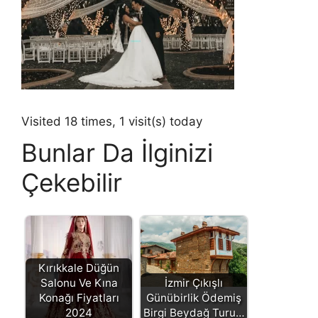
Visited 18 times, 1 visit(s) today
Bunlar Da İlginizi
Çekebilir
Kırıkkale Düğün
Salonu Ve Kına
İzmir Çıkışlı
Konağı Fiyatları
Günübirlik Ödemiş
2024
Birgi Beydağ Turu…