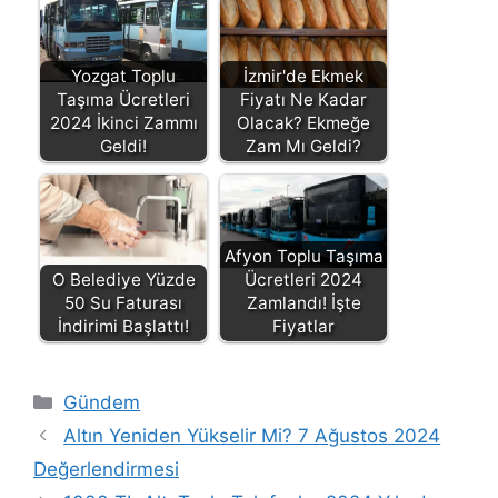
Yozgat Toplu
İzmir'de Ekmek
Taşıma Ücretleri
Fiyatı Ne Kadar
2024 İkinci Zammı
Olacak? Ekmeğe
Geldi!
Zam Mı Geldi?
Afyon Toplu Taşıma
O Belediye Yüzde
Ücretleri 2024
50 Su Faturası
Zamlandı! İşte
İndirimi Başlattı!
Fiyatlar
Kategoriler
Gündem
Altın Yeniden Yükselir Mi? 7 Ağustos 2024
Değerlendirmesi