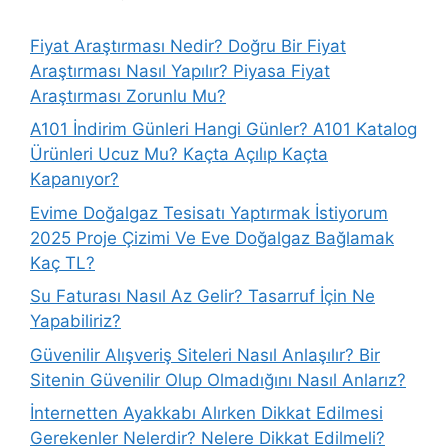
Fiyat Araştırması Nedir? Doğru Bir Fiyat
Araştırması Nasıl Yapılır? Piyasa Fiyat
Araştırması Zorunlu Mu?
A101 İndirim Günleri Hangi Günler? A101 Katalog
Ürünleri Ucuz Mu? Kaçta Açılıp Kaçta
Kapanıyor?
Evime Doğalgaz Tesisatı Yaptırmak İstiyorum
2025 Proje Çizimi Ve Eve Doğalgaz Bağlamak
Kaç TL?
Su Faturası Nasıl Az Gelir? Tasarruf İçin Ne
Yapabiliriz?
Güvenilir Alışveriş Siteleri Nasıl Anlaşılır? Bir
Sitenin Güvenilir Olup Olmadığını Nasıl Anlarız?
İnternetten Ayakkabı Alırken Dikkat Edilmesi
Gerekenler Nelerdir? Nelere Dikkat Edilmeli?