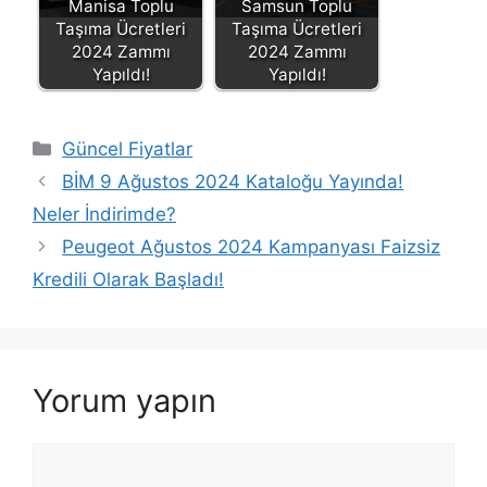
Manisa Toplu
Samsun Toplu
Taşıma Ücretleri
Taşıma Ücretleri
2024 Zammı
2024 Zammı
Yapıldı!
Yapıldı!
Kategoriler
Güncel Fiyatlar
BİM 9 Ağustos 2024 Kataloğu Yayında!
Neler İndirimde?
Peugeot Ağustos 2024 Kampanyası Faizsiz
Kredili Olarak Başladı!
Yorum yapın
Yorum