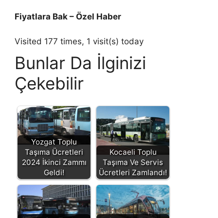
Fiyatlara Bak – Özel Haber
Visited 177 times, 1 visit(s) today
Bunlar Da İlginizi
Çekebilir
Yozgat Toplu
Taşıma Ücretleri
Kocaeli Toplu
2024 İkinci Zammı
Taşıma Ve Servis
Geldi!
Ücretleri Zamlandı!