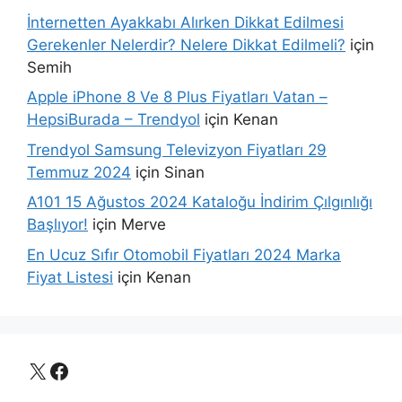
İnternetten Ayakkabı Alırken Dikkat Edilmesi
Gerekenler Nelerdir? Nelere Dikkat Edilmeli?
için
Semih
Apple iPhone 8 Ve 8 Plus Fiyatları Vatan –
HepsiBurada – Trendyol
için
Kenan
Trendyol Samsung Televizyon Fiyatları 29
Temmuz 2024
için
Sinan
A101 15 Ağustos 2024 Kataloğu İndirim Çılgınlığı
Başlıyor!
için
Merve
En Ucuz Sıfır Otomobil Fiyatları 2024 Marka
Fiyat Listesi
için
Kenan
X
Facebook