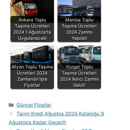
Ankara Toplu
Manisa Toplu
Taşıma Ücretleri
Taşıma Ücretleri
2024 1 Ağustos'ta
2024 Zammı
Uygulanacak!
Yapıldı!
Afyon Toplu Taşıma
Yozgat Toplu
Ücretleri 2024
Taşıma Ücretleri
Zamlandı! İşte
2024 İkinci Zammı
Fiyatlar
Geldi!
Kategoriler
Güncel Fiyatlar
Tarım Kredi Ağustos 2024 Kataloğu 9
Ağustos’a Kadar Geçerli!