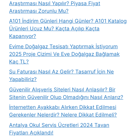
Araştırması Nasıl Yapılır? Piyasa Fiyat
Araştırması Zorunlu Mu?
A101 İndirim Günleri Hangi Günler? A101 Katalog
Ürünleri Ucuz Mu? Kaçta Açılıp Kaçta
Kapanıyor?
Evime Doğalgaz Tesisatı Yaptırmak İstiyorum
2025 Proje Çizimi Ve Eve Doğalgaz Bağlamak
Kaç TL?
Su Faturası Nasıl Az Gelir? Tasarruf İçin Ne
Yapabiliriz?
Güvenilir Alışveriş Siteleri Nasıl Anlaşılır? Bir
Sitenin Güvenilir Olup Olmadığını Nasıl Anlarız?
İnternetten Ayakkabı Alırken Dikkat Edilmesi
Gerekenler Nelerdir? Nelere Dikkat Edilmeli?
Antalya Okul Servis Ücretleri 2024 Tavan
Fiyatları Açıklandı!