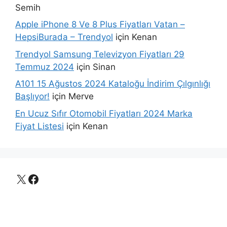
Semih
Apple iPhone 8 Ve 8 Plus Fiyatları Vatan –
HepsiBurada – Trendyol
için
Kenan
Trendyol Samsung Televizyon Fiyatları 29
Temmuz 2024
için
Sinan
A101 15 Ağustos 2024 Kataloğu İndirim Çılgınlığı
Başlıyor!
için
Merve
En Ucuz Sıfır Otomobil Fiyatları 2024 Marka
Fiyat Listesi
için
Kenan
X
Facebook