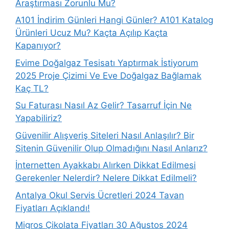
Araştırması Zorunlu Mu?
A101 İndirim Günleri Hangi Günler? A101 Katalog
Ürünleri Ucuz Mu? Kaçta Açılıp Kaçta
Kapanıyor?
Evime Doğalgaz Tesisatı Yaptırmak İstiyorum
2025 Proje Çizimi Ve Eve Doğalgaz Bağlamak
Kaç TL?
Su Faturası Nasıl Az Gelir? Tasarruf İçin Ne
Yapabiliriz?
Güvenilir Alışveriş Siteleri Nasıl Anlaşılır? Bir
Sitenin Güvenilir Olup Olmadığını Nasıl Anlarız?
İnternetten Ayakkabı Alırken Dikkat Edilmesi
Gerekenler Nelerdir? Nelere Dikkat Edilmeli?
Antalya Okul Servis Ücretleri 2024 Tavan
Fiyatları Açıklandı!
Migros Çikolata Fiyatları 30 Ağustos 2024