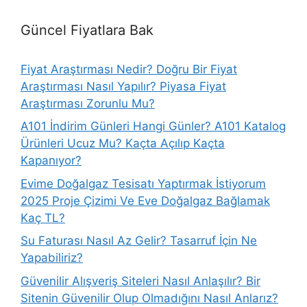
Güncel Fiyatlara Bak
Fiyat Araştırması Nedir? Doğru Bir Fiyat
Araştırması Nasıl Yapılır? Piyasa Fiyat
Araştırması Zorunlu Mu?
A101 İndirim Günleri Hangi Günler? A101 Katalog
Ürünleri Ucuz Mu? Kaçta Açılıp Kaçta
Kapanıyor?
Evime Doğalgaz Tesisatı Yaptırmak İstiyorum
2025 Proje Çizimi Ve Eve Doğalgaz Bağlamak
Kaç TL?
Su Faturası Nasıl Az Gelir? Tasarruf İçin Ne
Yapabiliriz?
Güvenilir Alışveriş Siteleri Nasıl Anlaşılır? Bir
Sitenin Güvenilir Olup Olmadığını Nasıl Anlarız?