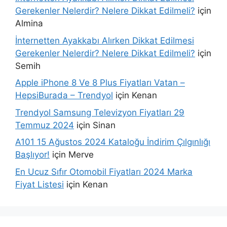
Gerekenler Nelerdir? Nelere Dikkat Edilmeli?
için
Almina
İnternetten Ayakkabı Alırken Dikkat Edilmesi
Gerekenler Nelerdir? Nelere Dikkat Edilmeli?
için
Semih
Apple iPhone 8 Ve 8 Plus Fiyatları Vatan –
HepsiBurada – Trendyol
için
Kenan
Trendyol Samsung Televizyon Fiyatları 29
Temmuz 2024
için
Sinan
A101 15 Ağustos 2024 Kataloğu İndirim Çılgınlığı
Başlıyor!
için
Merve
En Ucuz Sıfır Otomobil Fiyatları 2024 Marka
Fiyat Listesi
için
Kenan