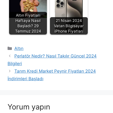
Altın Fiyatları
Haftaya Nasıl
21 Nisan 2024
Başladı? 29
Vatan Bilgisayar
Temmuz 2024
iPhone Fiyatları
Kategoriler
Altın
Perlatör Nedir? Nasıl Takılır Güncel 2024
Bilgileri
Tarım Kredi Market Peynir Fiyatları 2024
İndirimleri Başladı
Yorum yapın