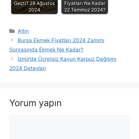
Geçti? 28 Ağustos
Fiyatları Ne Kadar
2024
22 Temmuz 2024?
Kategoriler
Altın
Bursa Ekmek Fiyatları 2024 Zammı
Sonrasında Ekmek Ne Kadar?
İzmir’de Ücretsiz Kavun Karpuz Dağıtımı
2024 Detayları
Yorum yapın
Yorum