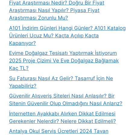
Fiyat Araştırması Nedir? Doğru Bir Fiyat
Araştırması Nasıl Yapılır? Piyasa Fiyat
Araştırması Zorunlu Mu?
A101 İndirim Günleri Hangi Günler? A101 Katalog
Ürünleri Ucuz Mu? Kaçta Açılıp Kaçta
Kapanıyor?
Evime Doğalgaz Tesisatı Yaptırmak İstiyorum
2025 Proje Çizimi Ve Eve Doğalgaz Bağlamak
Kaç TL?
Su Faturası Nasıl Az Gelir? Tasarruf İçin Ne
Yapabiliriz?
Güvenilir Alışveriş Siteleri Nasıl Anlaşılır? Bir
Sitenin Güvenilir Olup Olmadığını Nasıl Anlarız?
İnternetten Ayakkabı Alırken Dikkat Edilmesi
Gerekenler Nelerdir? Nelere Dikkat Edilmeli?
Antalya Okul Servis Ücretleri 2024 Tavan