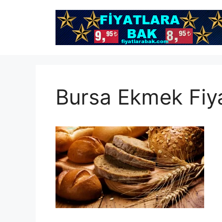
İçeriğe
atla
Bursa Ekmek Fiya