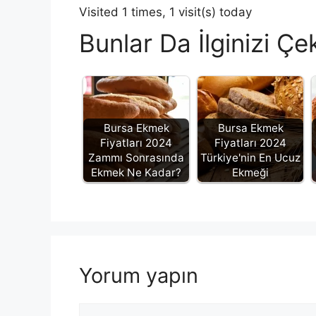
Visited 1 times, 1 visit(s) today
Bunlar Da İlginizi Çek
Bursa Ekmek
Bursa Ekmek
Fiyatları 2024
Fiyatları 2024
Zammı Sonrasında
Türkiye'nin En Ucuz
Ekmek Ne Kadar?
Ekmeği
Yorum yapın
Yorum