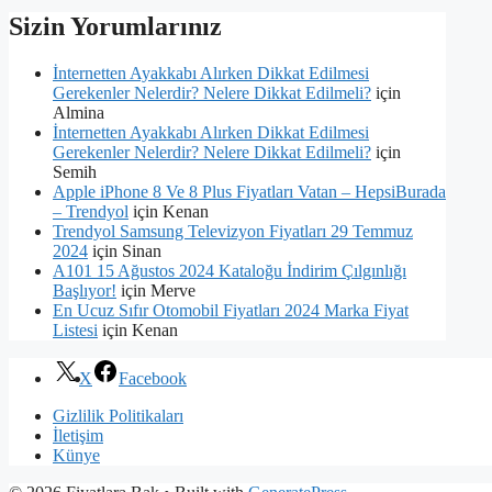
Sizin Yorumlarınız
İnternetten Ayakkabı Alırken Dikkat Edilmesi
Gerekenler Nelerdir? Nelere Dikkat Edilmeli?
için
Almina
İnternetten Ayakkabı Alırken Dikkat Edilmesi
Gerekenler Nelerdir? Nelere Dikkat Edilmeli?
için
Semih
Apple iPhone 8 Ve 8 Plus Fiyatları Vatan – HepsiBurada
– Trendyol
için
Kenan
Trendyol Samsung Televizyon Fiyatları 29 Temmuz
2024
için
Sinan
A101 15 Ağustos 2024 Kataloğu İndirim Çılgınlığı
Başlıyor!
için
Merve
En Ucuz Sıfır Otomobil Fiyatları 2024 Marka Fiyat
Listesi
için
Kenan
X
Facebook
Gizlilik Politikaları
İletişim
Künye