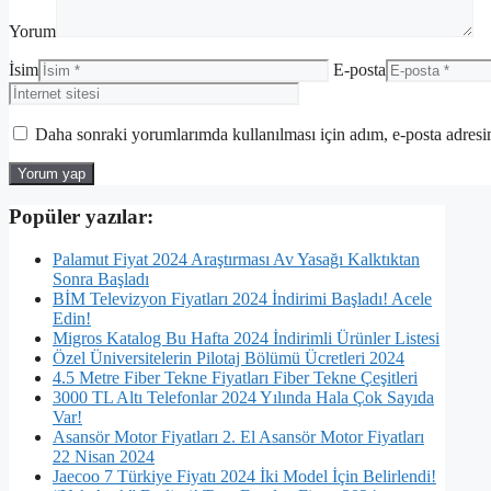
Yorum
İsim
E-posta
Daha sonraki yorumlarımda kullanılması için adım, e-posta adresim
Popüler yazılar:
Palamut Fiyat 2024 Araştırması Av Yasağı Kalktıktan
Sonra Başladı
BİM Televizyon Fiyatları 2024 İndirimi Başladı! Acele
Edin!
Migros Katalog Bu Hafta 2024 İndirimli Ürünler Listesi
Özel Üniversitelerin Pilotaj Bölümü Ücretleri 2024
4.5 Metre Fiber Tekne Fiyatları Fiber Tekne Çeşitleri
3000 TL Altı Telefonlar 2024 Yılında Hala Çok Sayıda
Var!
Asansör Motor Fiyatları 2. El Asansör Motor Fiyatları
22 Nisan 2024
Jaecoo 7 Türkiye Fiyatı 2024 İki Model İçin Belirlendi!