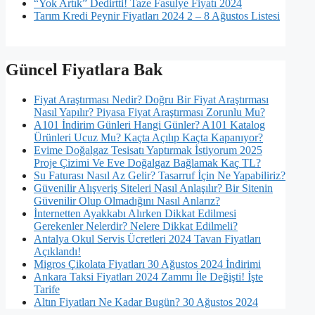
“Yok Artık” Dedirtti! Taze Fasulye Fiyatı 2024
Tarım Kredi Peynir Fiyatları 2024 2 – 8 Ağustos Listesi
Güncel Fiyatlara Bak
Fiyat Araştırması Nedir? Doğru Bir Fiyat Araştırması
Nasıl Yapılır? Piyasa Fiyat Araştırması Zorunlu Mu?
A101 İndirim Günleri Hangi Günler? A101 Katalog
Ürünleri Ucuz Mu? Kaçta Açılıp Kaçta Kapanıyor?
Evime Doğalgaz Tesisatı Yaptırmak İstiyorum 2025
Proje Çizimi Ve Eve Doğalgaz Bağlamak Kaç TL?
Su Faturası Nasıl Az Gelir? Tasarruf İçin Ne Yapabiliriz?
Güvenilir Alışveriş Siteleri Nasıl Anlaşılır? Bir Sitenin
Güvenilir Olup Olmadığını Nasıl Anlarız?
İnternetten Ayakkabı Alırken Dikkat Edilmesi
Gerekenler Nelerdir? Nelere Dikkat Edilmeli?
Antalya Okul Servis Ücretleri 2024 Tavan Fiyatları
Açıklandı!
Migros Çikolata Fiyatları 30 Ağustos 2024 İndirimi
Ankara Taksi Fiyatları 2024 Zammı İle Değişti! İşte
Tarife
Altın Fiyatları Ne Kadar Bugün? 30 Ağustos 2024