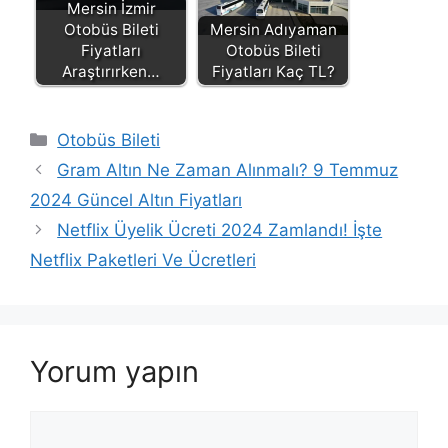
Mersin İzmir
Otobüs Bileti
Mersin Adıyaman
Fiyatları
Otobüs Bileti
Araştırırken…
Fiyatları Kaç TL?
Kategoriler
Otobüs Bileti
Gram Altın Ne Zaman Alınmalı? 9 Temmuz
2024 Güncel Altın Fiyatları
Netflix Üyelik Ücreti 2024 Zamlandı! İşte
Netflix Paketleri Ve Ücretleri
Yorum yapın
Yorum