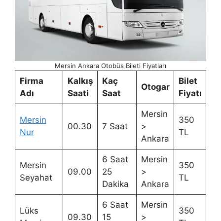
Mersin Ankara Otobüs Bileti Fiyatları
Firma
Kalkış
Kaç
Bilet
Otogar
Adı
Saati
Saat
Fiyatı
Mersin
Mersin
350
00.30
7 Saat
>
Nur
TL
Ankara
6 Saat
Mersin
Mersin
350
09.00
25
>
Seyahat
TL
Dakika
Ankara
6 Saat
Mersin
Lüks
350
09.30
15
>