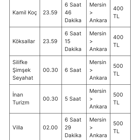
6 Saat
Mersin
400
Kamil Koç
23.59
46
>
TL
Dakika
Ankara
6 Saat
Mersin
400
Köksallar
23.59
15
>
TL
Dakika
Ankara
Silifke
Mersin
500
Şimşek
00.30
6 Saat
>
TL
Seyahat
Ankara
Mersin
İnan
500
00.30
5 Saat
>
Turizm
TL
Ankara
6 Saat
Mersin
500
Villa
02.00
29
>
TL
Dakika
Ankara