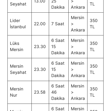
13.00
25
>
Seyahat
TL
Dakika
Ankara
Mersin
Lider
350
22.00
7 Saat
>
İstanbul
TL
Ankara
6 Saat
Mersin
Lüks
350
23.30
15
>
Mersin
TL
Dakika
Ankara
6 Saat
Mersin
Mersin
350
23.30
15
>
Seyahat
TL
Dakika
Ankara
6 Saat
Mersin
Mersin
350
23.58
46
>
Nur
TL
Dakika
Ankara
6 Saat
Mersin