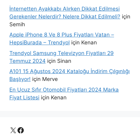
İnternetten Ayakkabı Alırken Dikkat Edilmesi
Gerekenler Nelerdir? Nelere Dikkat Edilmeli?
için
Semih
Apple iPhone 8 Ve 8 Plus Fiyatları Vatan –
HepsiBurada – Trendyol
için
Kenan
Trendyol Samsung Televizyon Fiyatları 29
Temmuz 2024
için
Sinan
A101 15 Ağustos 2024 Kataloğu İndirim Çılgınlığı
Başlıyor!
için
Merve
En Ucuz Sıfır Otomobil Fiyatları 2024 Marka
Fiyat Listesi
için
Kenan
X
Facebook