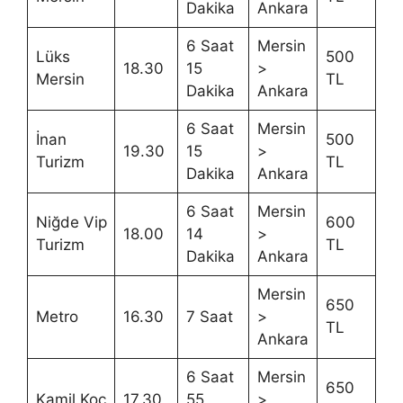
Dakika
Ankara
6 Saat
Mersin
Lüks
500
18.30
15
>
Mersin
TL
Dakika
Ankara
6 Saat
Mersin
İnan
500
19.30
15
>
Turizm
TL
Dakika
Ankara
6 Saat
Mersin
Niğde Vip
600
18.00
14
>
Turizm
TL
Dakika
Ankara
Mersin
650
Metro
16.30
7 Saat
>
TL
Ankara
6 Saat
Mersin
650
Kamil Koç
17.30
55
>