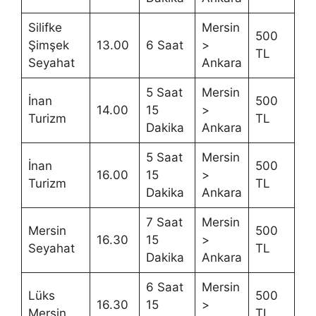
Silifke
Mersin
500
Şimşek
13.00
6 Saat
>
TL
Seyahat
Ankara
5 Saat
Mersin
İnan
500
14.00
15
>
Turizm
TL
Dakika
Ankara
5 Saat
Mersin
İnan
500
16.00
15
>
Turizm
TL
Dakika
Ankara
7 Saat
Mersin
Mersin
500
16.30
15
>
Seyahat
TL
Dakika
Ankara
6 Saat
Mersin
Lüks
500
16.30
15
>
Mersin
TL