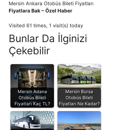
Mersin Ankara Otobüs Bileti Fiyatları
Fiyatlara Bak – Özel Haber
Visited 61 times, 1 visit(s) today
Bunlar Da İlginizi
Çekebilir
Mersin Adana
Mersin Bursa
Otobüs Bileti
Otobüs Bileti
Fiyatları Kaç TL?
Fiyatları Ne Kadar?