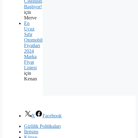
Çılgınlığı
Başlıyor!
için
Merve
En
Ucuz
Sıfır
Otomobil
Fiyatları
2024
Marka
Fiyat
Listesi
için
Kenan
X
Facebook
Gizlilik Politikaları
İletişim
Künye