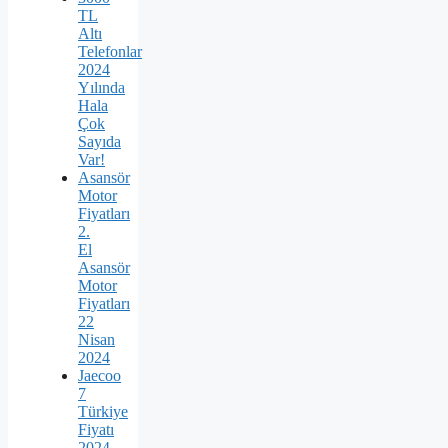
TL
Altı
Telefonlar
2024
Yılında
Hala
Çok
Sayıda
Var!
Asansör
Motor
Fiyatları
2.
El
Asansör
Motor
Fiyatları
22
Nisan
2024
Jaecoo
7
Türkiye
Fiyatı
2024