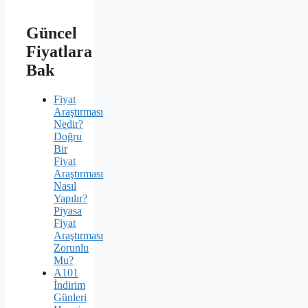
Güncel
Fiyatlara
Bak
Fiyat
Araştırması
Nedir?
Doğru
Bir
Fiyat
Araştırması
Nasıl
Yapılır?
Piyasa
Fiyat
Araştırması
Zorunlu
Mu?
A101
İndirim
Günleri