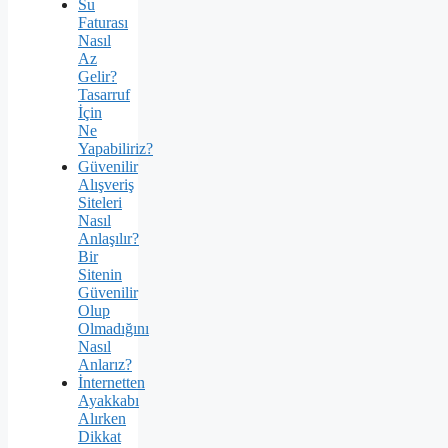
Su
Faturası
Nasıl
Az
Gelir?
Tasarruf
İçin
Ne
Yapabiliriz?
Güvenilir
Alışveriş
Siteleri
Nasıl
Anlaşılır?
Bir
Sitenin
Güvenilir
Olup
Olmadığını
Nasıl
Anlarız?
İnternetten
Ayakkabı
Alırken
Dikkat