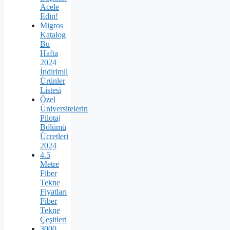
Acele
Edin!
Migros
Katalog
Bu
Hafta
2024
İndirimli
Ürünler
Listesi
Özel
Üniversitelerin
Pilotaj
Bölümü
Ücretleri
2024
4.5
Metre
Fiber
Tekne
Fiyatları
Fiber
Tekne
Çeşitleri
3000