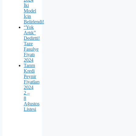
İki
Model
İçin
Belirlendi!
“Yok
Artık”
Dedirtti!
Taze
Fasulye
Fiyatı
2024
Tarım
Kredi
Peynir
Fiyatları
2024
2 –
8
Ağustos
Listesi