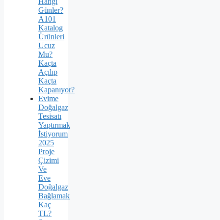
Hangi
Günler?
A101
Katalog
Ürünleri
Ucuz
Mu?
Kaçta
Açılıp
Kaçta
Kapanıyor?
Evime
Doğalgaz
Tesisatı
Yaptırmak
İstiyorum
2025
Proje
Çizimi
Ve
Eve
Doğalgaz
Bağlamak
Kaç
TL?