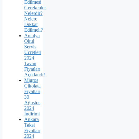
Edilmesi
Gerekenler
Nelerdir?
Nelere
Dikkat
Edilmeli?
Antalya
Okul
Servis
Ücretleri
2024
Tavan
Fiyatları
Açıklandı!
Migros
Çikolata
Fiyatları
30
Ağustos
2024
İndirimi
Ankara
Taksi
Fiyatları
2024