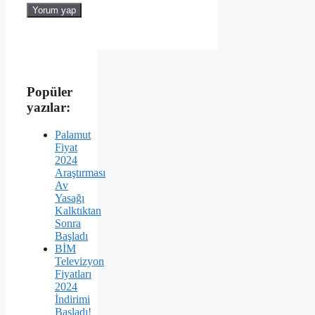
Popüler
yazılar:
Palamut
Fiyat
2024
Araştırması
Av
Yasağı
Kalktıktan
Sonra
Başladı
BİM
Televizyon
Fiyatları
2024
İndirimi
Başladı!