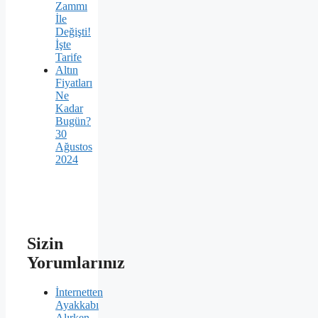
Zammı
İle
Değişti!
İşte
Tarife
Altın
Fiyatları
Ne
Kadar
Bugün?
30
Ağustos
2024
Sizin
Yorumlarınız
İnternetten
Ayakkabı
Alırken