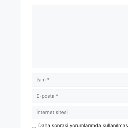
Yorum
İsim
E-
posta
İnternet
sitesi
Daha sonraki yorumlarımda kullanılması