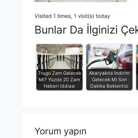
Visited 1 times, 1 visit(s) today
Bunlar Da İlginizi Çek
Trugo Zam Gelecek
Akaryakıta İndirim
Mi? Yüzde 20 Zam
Gelecek Mi Son
Haberi iddiası
Dakika Beklentisi
Yorum yapın