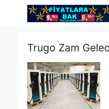
İçeriğe
atla
Trugo Zam Gelec