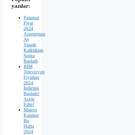
yazılar:
Palamut
Fiyat
2024
Araştırması
Av
Yasağı
Kalktıktan
Sonra
Başladı
BİM
Televizyon
Fiyatları
2024
İndirimi
Başladı!
Acele
Edin!
Migros
Katalog
Bu
Hafta
2024