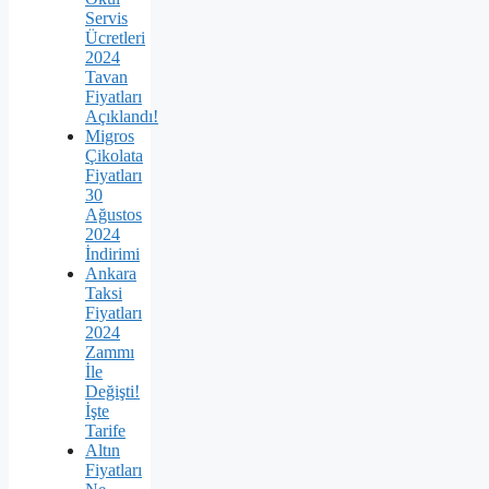
Servis
Ücretleri
2024
Tavan
Fiyatları
Açıklandı!
Migros
Çikolata
Fiyatları
30
Ağustos
2024
İndirimi
Ankara
Taksi
Fiyatları
2024
Zammı
İle
Değişti!
İşte
Tarife
Altın
Fiyatları