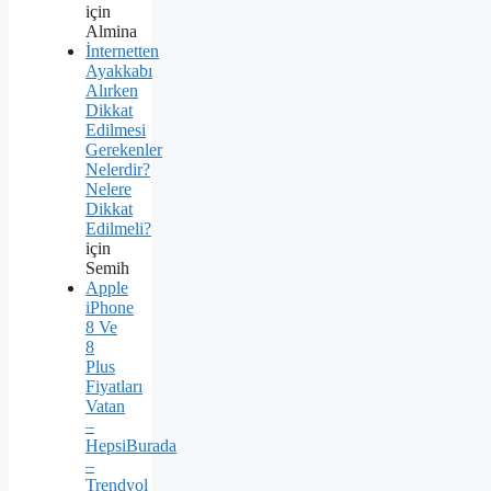
için
Almina
İnternetten
Ayakkabı
Alırken
Dikkat
Edilmesi
Gerekenler
Nelerdir?
Nelere
Dikkat
Edilmeli?
için
Semih
Apple
iPhone
8 Ve
8
Plus
Fiyatları
Vatan
–
HepsiBurada
–
Trendyol