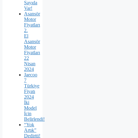
Sayıda
Var!
Asansör
Motor
Fiyatları
2.
El
Asansör
Motor
Fiyatları
22
Nisan
2024
Jaecoo
7
Türkiye
Fiyatı
2024
İki
Model
İçin
Belirlendi!
“Yok
Artık”
Dedirtti!