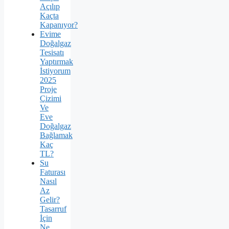
Açılıp
Kaçta
Kapanıyor?
Evime
Doğalgaz
Tesisatı
Yaptırmak
İstiyorum
2025
Proje
Çizimi
Ve
Eve
Doğalgaz
Bağlamak
Kaç
TL?
Su
Faturası
Nasıl
Az
Gelir?
Tasarruf
İçin
Ne