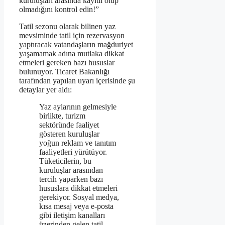
kuruluşları arasında kayıtlı olup
olmadığını kontrol edin!”
Tatil sezonu olarak bilinen yaz
mevsiminde tatil için rezervasyon
yaptıracak vatandaşların mağduriyet
yaşamamak adına mutlaka dikkat
etmeleri gereken bazı hususlar
bulunuyor. Ticaret Bakanlığı
tarafından yapılan uyarı içerisinde şu
detaylar yer aldı:
Yaz aylarının gelmesiyle
birlikte, turizm
sektöründe faaliyet
gösteren kuruluşlar
yoğun reklam ve tanıtım
faaliyetleri yürütüyor.
Tüketicilerin, bu
kuruluşlar arasından
tercih yaparken bazı
hususlara dikkat etmeleri
gerekiyor. Sosyal medya,
kısa mesaj veya e-posta
gibi iletişim kanalları
üzerinden gelen tatil