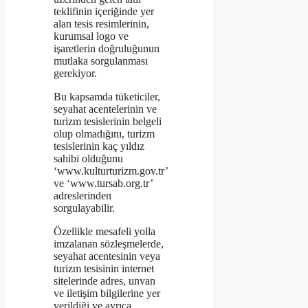
teklifinin içeriğinde yer
alan tesis resimlerinin,
kurumsal logo ve
işaretlerin doğruluğunun
mutlaka sorgulanması
gerekiyor.
Bu kapsamda tüketiciler,
seyahat acentelerinin ve
turizm tesislerinin belgeli
olup olmadığını, turizm
tesislerinin kaç yıldız
sahibi olduğunu
‘www.kulturturizm.gov.tr’
ve ‘www.tursab.org.tr’
adreslerinden
sorgulayabilir.
Özellikle mesafeli yolla
imzalanan sözleşmelerde,
seyahat acentesinin veya
turizm tesisinin internet
sitelerinde adres, unvan
ve iletişim bilgilerine yer
verildiği ve ayrıca