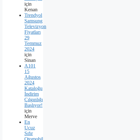
için
Kenan
Trendyol
Samsung
Televizyon
Fiyatları
29
Temmuz
2024
için
Sinan
A101
15
Ağustos
2024
Kataloğu
İndirim
Çılgınlığı
Başlıyor!
için
Merve
En
Ucuz
Sıfır
Otomobil