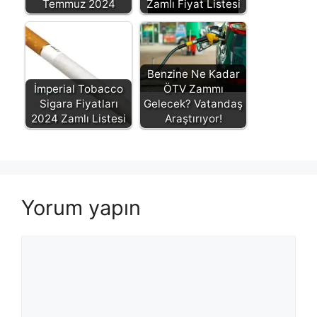
Temmuz 2024
Zamlı Fiyat Listesi
Benzine Ne Kadar
İmperial Tobacco
ÖTV Zammı
Sigara Fiyatları
Gelecek? Vatandaş
2024 Zamlı Listesi
Araştırıyor!
Yorum yapın
Yorum