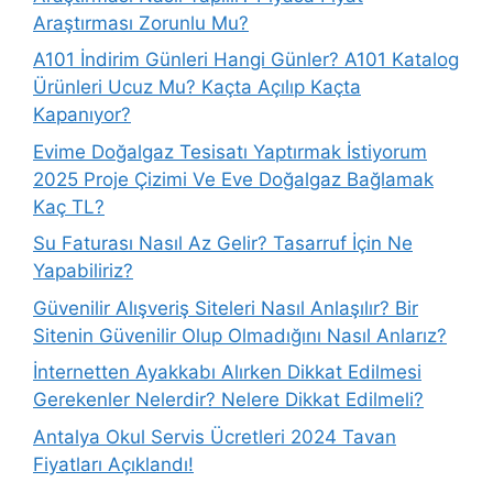
Araştırması Zorunlu Mu?
A101 İndirim Günleri Hangi Günler? A101 Katalog
Ürünleri Ucuz Mu? Kaçta Açılıp Kaçta
Kapanıyor?
Evime Doğalgaz Tesisatı Yaptırmak İstiyorum
2025 Proje Çizimi Ve Eve Doğalgaz Bağlamak
Kaç TL?
Su Faturası Nasıl Az Gelir? Tasarruf İçin Ne
Yapabiliriz?
Güvenilir Alışveriş Siteleri Nasıl Anlaşılır? Bir
Sitenin Güvenilir Olup Olmadığını Nasıl Anlarız?
İnternetten Ayakkabı Alırken Dikkat Edilmesi
Gerekenler Nelerdir? Nelere Dikkat Edilmeli?
Antalya Okul Servis Ücretleri 2024 Tavan
Fiyatları Açıklandı!