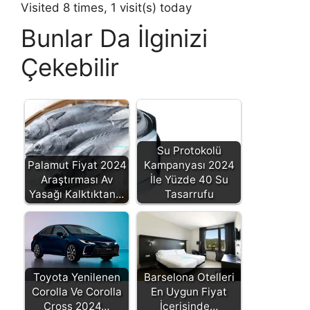
Visited 8 times, 1 visit(s) today
Bunlar Da İlginizi
Çekebilir
Su Protokolü
Palamut Fiyat 2024
Kampanyası 2024
Araştırması Av
İle Yüzde 40 Su
Yasağı Kalktıktan…
Tasarrufu
Toyota Yenilenen
Barselona Otelleri
Corolla Ve Corolla
En Uygun Fiyat
Cross 2024…
İçerisinde…