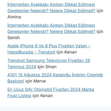
İnternetten Ayakkabı Alırken Dikkat Edilmesi
Gerekenler Nelerdir? Nelere Dikkat Edilmeli?
için
Almina
İnternetten Ayakkabı Alırken Dikkat Edilmesi
Gerekenler Nelerdir? Nelere Dikkat Edilmeli?
için
Semih
Apple iPhone 8 Ve 8 Plus Fiyatları Vatan –
HepsiBurada – Trendyol
için
Kenan
Trendyol Samsung Televizyon Fiyatları 29
Temmuz 2024
için
Sinan
A101 15 Ağustos 2024 Kataloğu İndirim Çılgınlığı
Başlıyor!
için
Merve
En Ucuz Sıfır Otomobil Fiyatları 2024 Marka
Fiyat Listesi
için
Kenan