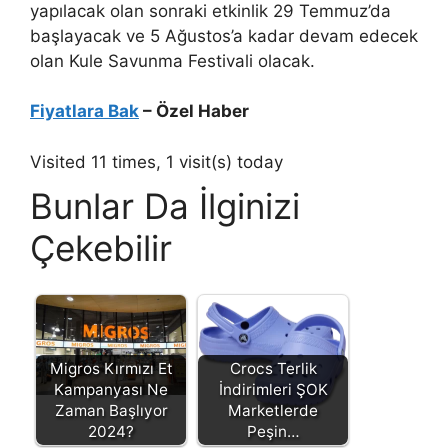
yapılacak olan sonraki etkinlik 29 Temmuz’da
başlayacak ve 5 Ağustos’a kadar devam edecek
olan Kule Savunma Festivali olacak.
Fiyatlara Bak
– Özel Haber
Visited 11 times, 1 visit(s) today
Bunlar Da İlginizi
Çekebilir
Migros Kırmızı Et
Crocs Terlik
Kampanyası Ne
İndirimleri ŞOK
Zaman Başlıyor
Marketlerde
2024?
Peşin…