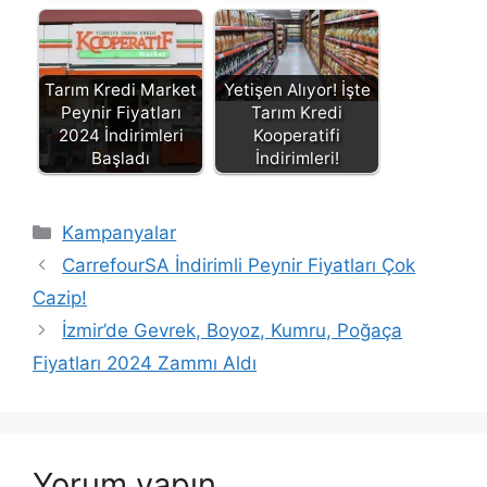
Tarım Kredi Market
Yetişen Alıyor! İşte
Peynir Fiyatları
Tarım Kredi
2024 İndirimleri
Kooperatifi
Başladı
İndirimleri!
Kategoriler
Kampanyalar
CarrefourSA İndirimli Peynir Fiyatları Çok
Cazip!
İzmir’de Gevrek, Boyoz, Kumru, Poğaça
Fiyatları 2024 Zammı Aldı
Yorum yapın