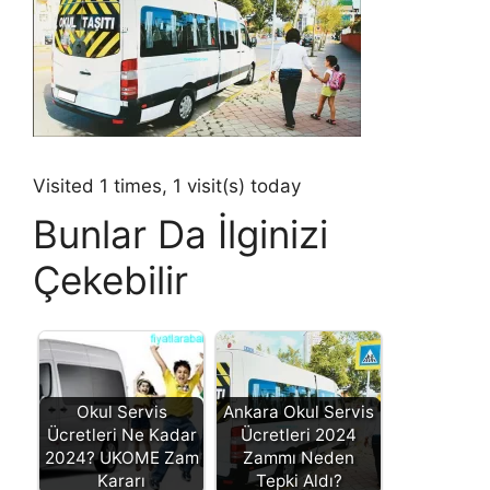
Visited 1 times, 1 visit(s) today
Bunlar Da İlginizi
Çekebilir
Okul Servis
Ankara Okul Servis
Ücretleri Ne Kadar
Ücretleri 2024
2024? UKOME Zam
Zammı Neden
Kararı
Tepki Aldı?