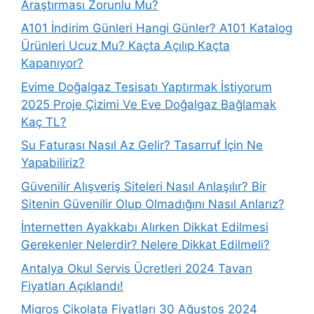
Araştırması Zorunlu Mu?
A101 İndirim Günleri Hangi Günler? A101 Katalog
Ürünleri Ucuz Mu? Kaçta Açılıp Kaçta
Kapanıyor?
Evime Doğalgaz Tesisatı Yaptırmak İstiyorum
2025 Proje Çizimi Ve Eve Doğalgaz Bağlamak
Kaç TL?
Su Faturası Nasıl Az Gelir? Tasarruf İçin Ne
Yapabiliriz?
Güvenilir Alışveriş Siteleri Nasıl Anlaşılır? Bir
Sitenin Güvenilir Olup Olmadığını Nasıl Anlarız?
İnternetten Ayakkabı Alırken Dikkat Edilmesi
Gerekenler Nelerdir? Nelere Dikkat Edilmeli?
Antalya Okul Servis Ücretleri 2024 Tavan
Fiyatları Açıklandı!
Migros Çikolata Fiyatları 30 Ağustos 2024