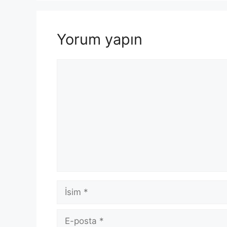
Yorum yapın
Yorum
İsim
E-