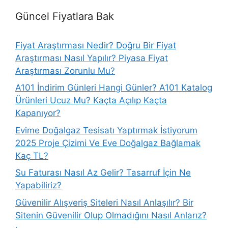
Güncel Fiyatlara Bak
Fiyat Araştırması Nedir? Doğru Bir Fiyat
Araştırması Nasıl Yapılır? Piyasa Fiyat
Araştırması Zorunlu Mu?
A101 İndirim Günleri Hangi Günler? A101 Katalog
Ürünleri Ucuz Mu? Kaçta Açılıp Kaçta
Kapanıyor?
Evime Doğalgaz Tesisatı Yaptırmak İstiyorum
2025 Proje Çizimi Ve Eve Doğalgaz Bağlamak
Kaç TL?
Su Faturası Nasıl Az Gelir? Tasarruf İçin Ne
Yapabiliriz?
Güvenilir Alışveriş Siteleri Nasıl Anlaşılır? Bir
Sitenin Güvenilir Olup Olmadığını Nasıl Anlarız?