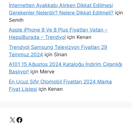
İnternetten Ayakkabı Alırken Dikkat Edilmesi
Gerekenler Nelerdir? Nelere Dikkat Edilmeli?
için
Semih
Apple iPhone 8 Ve 8 Plus Fiyatları Vatan –
HepsiBurada – Trendyol
için
Kenan
Trendyol Samsung Televizyon Fiyatları 29
Temmuz 2024
için
Sinan
A101 15 Ağustos 2024 Kataloğu İndirim Çılgınlığı
Başlıyor!
için
Merve
En Ucuz Sıfır Otomobil Fiyatları 2024 Marka
Fiyat Listesi
için
Kenan
X
Facebook