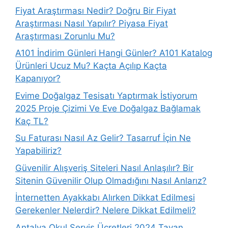
Fiyat Araştırması Nedir? Doğru Bir Fiyat
Araştırması Nasıl Yapılır? Piyasa Fiyat
Araştırması Zorunlu Mu?
A101 İndirim Günleri Hangi Günler? A101 Katalog
Ürünleri Ucuz Mu? Kaçta Açılıp Kaçta
Kapanıyor?
Evime Doğalgaz Tesisatı Yaptırmak İstiyorum
2025 Proje Çizimi Ve Eve Doğalgaz Bağlamak
Kaç TL?
Su Faturası Nasıl Az Gelir? Tasarruf İçin Ne
Yapabiliriz?
Güvenilir Alışveriş Siteleri Nasıl Anlaşılır? Bir
Sitenin Güvenilir Olup Olmadığını Nasıl Anlarız?
İnternetten Ayakkabı Alırken Dikkat Edilmesi
Gerekenler Nelerdir? Nelere Dikkat Edilmeli?
Antalya Okul Servis Ücretleri 2024 Tavan