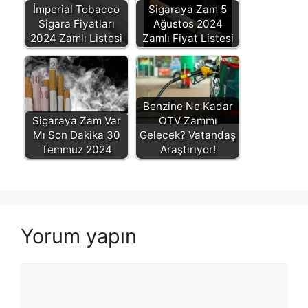
İmperial Tobacco
Sigaraya Zam 5
Sigara Fiyatları
Ağustos 2024
2024 Zamlı Listesi
Zamlı Fiyat Listesi
Benzine Ne Kadar
Sigaraya Zam Var
ÖTV Zammı
Mı Son Dakika 30
Gelecek? Vatandaş
Temmuz 2024
Araştırıyor!
Yorum yapın
Yorum