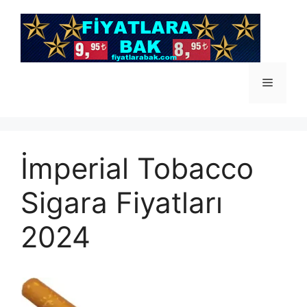
İçeriğe
atla
Menü
İmperial Tobacco
Sigara Fiyatları
2024