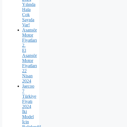
Yılında
Hala
Çok
Sayıda
Var!
Asansör
Motor
Fiyatları
2.
El
Asansör
Motor
Fiyatları
22
Nisan
2024
Jaecoo
7
Türkiye
Fiyatı
2024
İki
Model
İçin
Belirlendi!