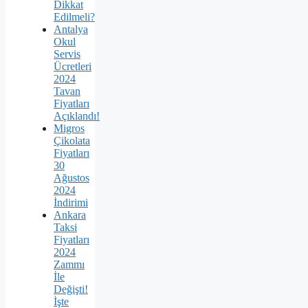
Dikkat
Edilmeli?
Antalya
Okul
Servis
Ücretleri
2024
Tavan
Fiyatları
Açıklandı!
Migros
Çikolata
Fiyatları
30
Ağustos
2024
İndirimi
Ankara
Taksi
Fiyatları
2024
Zammı
İle
Değişti!
İşte