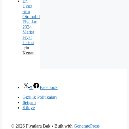
En
Ucuz
Sıfır
Otomobil
Fiyatları
2024
Marka
Fiyat
Listesi
için
Kenan
X
Facebook
Gizlilik Politikaları
İletişim
Künye
© 2026 Fiyatlara Bak
• Built with
GeneratePress