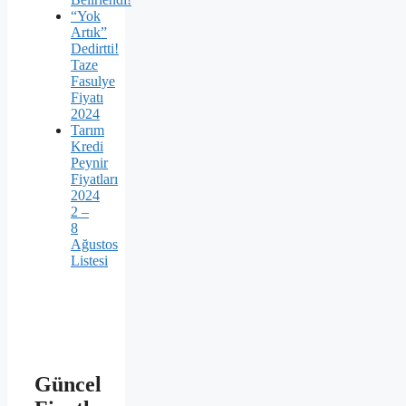
“Yok
Artık”
Dedirtti!
Taze
Fasulye
Fiyatı
2024
Tarım
Kredi
Peynir
Fiyatları
2024
2 –
8
Ağustos
Listesi
Güncel