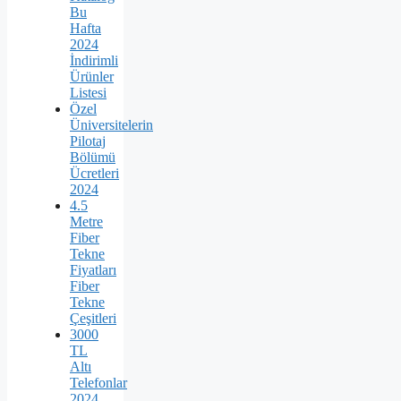
Bu
Hafta
2024
İndirimli
Ürünler
Listesi
Özel
Üniversitelerin
Pilotaj
Bölümü
Ücretleri
2024
4.5
Metre
Fiber
Tekne
Fiyatları
Fiber
Tekne
Çeşitleri
3000
TL
Altı
Telefonlar
2024