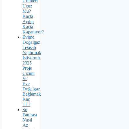
Ürünleri
Ucuz
Mu?
Kaçta
Açılıp
Kaçta
Kapanıyor?
Evime
Doğalgaz
Tesisatı
Yaptırmak
İstiyorum
2025
Proje
Çizimi
Ve
Eve
Doğalgaz
Bağlamak
Kaç
TL?
Su
Faturası
Nasıl
Az