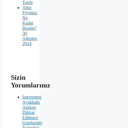
Tarife
Altın
Fiyatları
Ne
Kadar
Bugün?
30
Ağustos
2024
Sizin
Yorumlarınız
İnternetten
Ayakkabı
Alırken
Dikkat
Edilmesi
Gerekenler
Nelerdir?