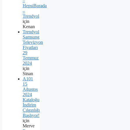
–
HepsiBurada
–
Trendyol
için
Kenan
Trendyol
Samsung
Televizyon
Fiyatları
29
Temmuz
2024
için
Sinan
A101
15
Ağustos
2024
Kataloğu
İndirim
Çılgınlığı
Başlıyor!
için
Merve