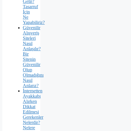
Gelir?
Tasarruf
İçin
Ne
Yapabiliriz?
Güvenilir
Alışveriş
Siteleri
Nasıl
Anlaşılır?
Bir
Sitenin
Güvenilir
Olup
Olmadığını
Nasıl
Anlarız?
İnternetten
Ayakkabı
Alırken
Dikkat
Edilmesi
Gerekenler
Nelerdir?
Nelere