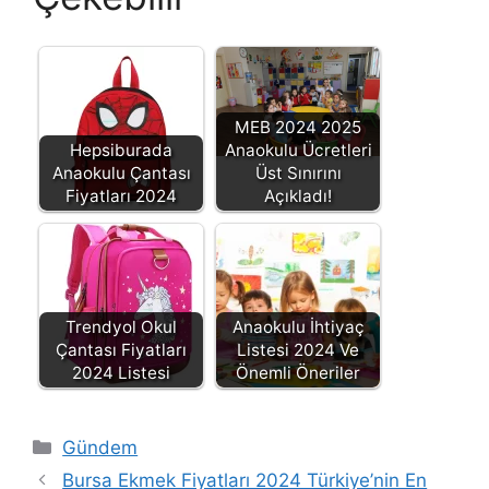
MEB 2024 2025
Hepsiburada
Anaokulu Ücretleri
Anaokulu Çantası
Üst Sınırını
Fiyatları 2024
Açıkladı!
Trendyol Okul
Anaokulu İhtiyaç
Çantası Fiyatları
Listesi 2024 Ve
2024 Listesi
Önemli Öneriler
Kategoriler
Gündem
Bursa Ekmek Fiyatları 2024 Türkiye’nin En