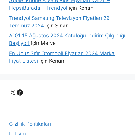
Apple iPhone 8 Ve 8 Plus Fiyatları Vatan –
HepsiBurada – Trendyol
için
Kenan
Trendyol Samsung Televizyon Fiyatları 29
Temmuz 2024
için
Sinan
A101 15 Ağustos 2024 Kataloğu İndirim Çılgınlığı
Başlıyor!
için
Merve
En Ucuz Sıfır Otomobil Fiyatları 2024 Marka
Fiyat Listesi
için
Kenan
X
Facebook
Gizlilik Politikaları
İletişim