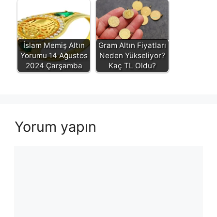
İslam Memiş Altın
Gram Altın Fiyatları
Yorumu 14 Ağustos
Neden Yükseliyor?
2024 Çarşamba
Kaç TL Oldu?
Yorum yapın
Yorum