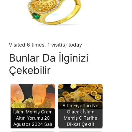
Visited 6 times, 1 visit(s) today
Bunlar Da İlginizi
Çekebilir
Altın Fiyatları Ne
İslam Memiş Gram
Olacak İslam
Altın Yorumu 20
Memiş O Tarihe
Ağustos 2024 Salı
Dikkat Çekti!