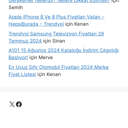
Gerekenler Nelerdir? Nelere Dikkat Edilmeli?
için
Semih
Apple iPhone 8 Ve 8 Plus Fiyatları Vatan –
HepsiBurada – Trendyol
için
Kenan
Trendyol Samsung Televizyon Fiyatları 29
Temmuz 2024
için
Sinan
A101 15 Ağustos 2024 Kataloğu İndirim Çılgınlığı
Başlıyor!
için
Merve
En Ucuz Sıfır Otomobil Fiyatları 2024 Marka
Fiyat Listesi
için
Kenan
X
Facebook