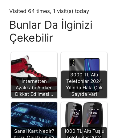
Visited 64 times, 1 visit(s) today
Bunlar Da İlginizi
Çekebilir
3000 TL Altı
İnternetten
Telefonlar 2024
Ayakkabı Alırken
Yılında Hala Çok
Dikkat Edilmesi…
Sayıda Var!
Sanal Kart Nedir?
1000 TL Altı Tuşlu
Nasıl Oluşturulur?
Telefonlar 2024