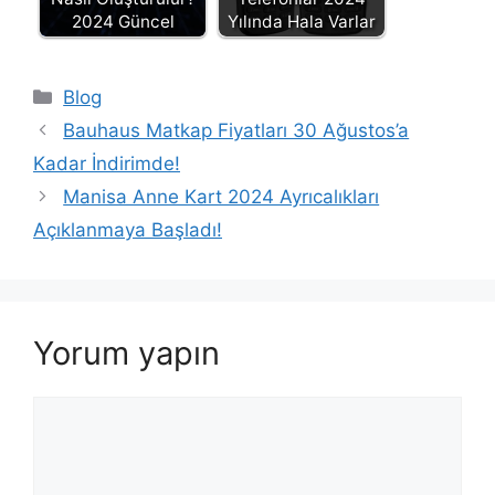
2024 Güncel
Yılında Hala Varlar
Kategoriler
Blog
Bauhaus Matkap Fiyatları 30 Ağustos’a
Kadar İndirimde!
Manisa Anne Kart 2024 Ayrıcalıkları
Açıklanmaya Başladı!
Yorum yapın
Yorum