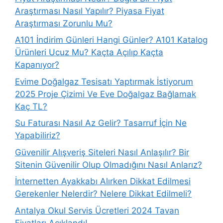
Araştırması Nasıl Yapılır? Piyasa Fiyat
Araştırması Zorunlu Mu?
A101 İndirim Günleri Hangi Günler? A101 Katalog
Ürünleri Ucuz Mu? Kaçta Açılıp Kaçta
Kapanıyor?
Evime Doğalgaz Tesisatı Yaptırmak İstiyorum
2025 Proje Çizimi Ve Eve Doğalgaz Bağlamak
Kaç TL?
Su Faturası Nasıl Az Gelir? Tasarruf İçin Ne
Yapabiliriz?
Güvenilir Alışveriş Siteleri Nasıl Anlaşılır? Bir
Sitenin Güvenilir Olup Olmadığını Nasıl Anlarız?
İnternetten Ayakkabı Alırken Dikkat Edilmesi
Gerekenler Nelerdir? Nelere Dikkat Edilmeli?
Antalya Okul Servis Ücretleri 2024 Tavan
Fiyatları Açıklandı!