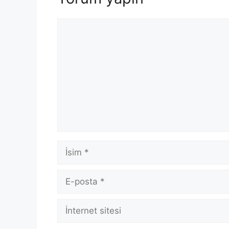
Yorum
İsim
E-
posta
İnternet
sitesi