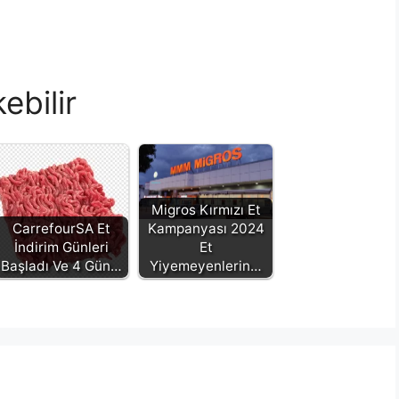
ebilir
Migros Kırmızı Et
CarrefourSA Et
Kampanyası 2024
İndirim Günleri
Et
Başladı Ve 4 Gün…
Yiyemeyenlerin…