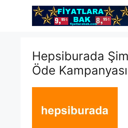
İçeriğe
atla
Hepsiburada Şim
Öde Kampanyası