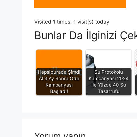
Visited 1 times, 1 visit(s) today
Bunlar Da İlginizi Çek
Hepsiburada Şimdi
Su Protokolü
Al 3 Ay Sonra Öde
Kampanyası 2024
Kampanyası
İle Yüzde 40 Su
Başladı!
Tasarrufu
Yorum yapın