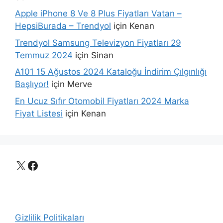
Apple iPhone 8 Ve 8 Plus Fiyatları Vatan –
HepsiBurada – Trendyol
için
Kenan
Trendyol Samsung Televizyon Fiyatları 29
Temmuz 2024
için
Sinan
A101 15 Ağustos 2024 Kataloğu İndirim Çılgınlığı
Başlıyor!
için
Merve
En Ucuz Sıfır Otomobil Fiyatları 2024 Marka
Fiyat Listesi
için
Kenan
X
Facebook
Gizlilik Politikaları