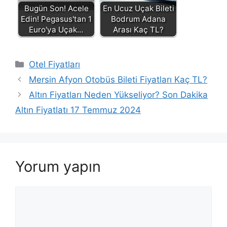
Bugün Son! Acele
En Ucuz Uçak Bileti
Edin! Pegasus'tan 1
Bodrum Adana
Euro'ya Uçak…
Arası Kaç TL?
Kategoriler
Otel Fiyatları
Mersin Afyon Otobüs Bileti Fiyatları Kaç TL?
Altın Fiyatları Neden Yükseliyor? Son Dakika
Altın Fiyatlatı 17 Temmuz 2024
Yorum yapın
Yorum