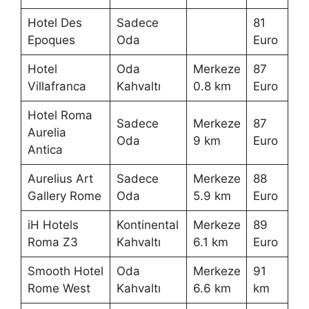
Hotel Des
Sadece
81
Epoques
Oda
Euro
Hotel
Oda
Merkeze
87
Villafranca
Kahvaltı
0.8 km
Euro
Hotel Roma
Sadece
Merkeze
87
Aurelia
Oda
9 km
Euro
Antica
Aurelius Art
Sadece
Merkeze
88
Gallery Rome
Oda
5.9 km
Euro
iH Hotels
Kontinental
Merkeze
89
Roma Z3
Kahvaltı
6.1 km
Euro
Smooth Hotel
Oda
Merkeze
91
Rome West
Kahvaltı
6.6 km
km