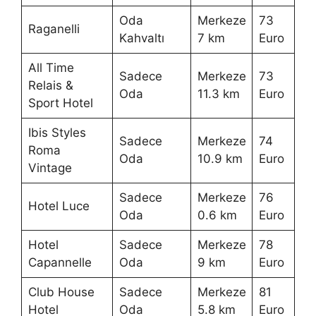
Oda
Merkeze
73
Raganelli
Kahvaltı
7 km
Euro
All Time
Sadece
Merkeze
73
Relais &
Oda
11.3 km
Euro
Sport Hotel
Ibis Styles
Sadece
Merkeze
74
Roma
Oda
10.9 km
Euro
Vintage
Sadece
Merkeze
76
Hotel Luce
Oda
0.6 km
Euro
Hotel
Sadece
Merkeze
78
Capannelle
Oda
9 km
Euro
Club House
Sadece
Merkeze
81
Hotel
Oda
5.8 km
Euro