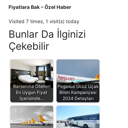
Fiyatlara Bak – Özel Haber
Visited 7 times, 1 visit(s) today
Bunlar Da İlginizi
Çekebilir
Barselona Otelleri
Pegasus Ucuz Uçak
En Uygun Fiyat
Bileti Kampanyası
İçerisinde…
2024 Detayları