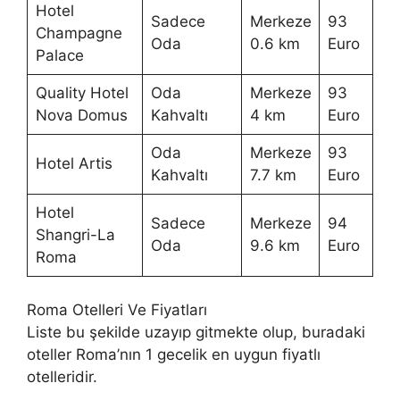
Hotel
Sadece
Merkeze
93
Champagne
Oda
0.6 km
Euro
Palace
Quality Hotel
Oda
Merkeze
93
Nova Domus
Kahvaltı
4 km
Euro
Oda
Merkeze
93
Hotel Artis
Kahvaltı
7.7 km
Euro
Hotel
Sadece
Merkeze
94
Shangri-La
Oda
9.6 km
Euro
Roma
Roma Otelleri Ve Fiyatları
Liste bu şekilde uzayıp gitmekte olup, buradaki
oteller Roma’nın 1 gecelik en uygun fiyatlı
otelleridir.