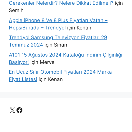
Gerekenler Nelerdir? Nelere Dikkat Edilmeli?
için
Semih
Apple iPhone 8 Ve 8 Plus Fiyatları Vatan –
HepsiBurada – Trendyol
için
Kenan
Trendyol Samsung Televizyon Fiyatları 29
Temmuz 2024
için
Sinan
A101 15 Ağustos 2024 Kataloğu İndirim Çılgınlığı
Başlıyor!
için
Merve
En Ucuz Sıfır Otomobil Fiyatları 2024 Marka
Fiyat Listesi
için
Kenan
X
Facebook