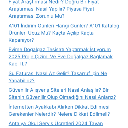
Fiyat Araştırması Nedir? Doğru Bir Fiyat
Araştırması Nasıl Yapılır? Piyasa Fiyat
Araştırması Zorunlu Mu?
A101 İndirim Günleri Hangi Günler? A101 Katalog
Ürünleri Ucuz Mu? Kaçta Açılıp Kaçta
Kapanıyor?
Evime Doğalgaz Tesisatı Yaptırmak İstiyorum
2025 Proje Çizimi Ve Eve Doğalgaz Bağlamak
Kaç TL?
Su Faturası Nasıl Az Gelir? Tasarruf İçin Ne
Yapabiliriz?
Güvenilir Alışveriş Siteleri Nasıl Anlaşılır? Bir
Sitenin Güvenilir Olup Olmadığını Nasıl Anlarız?
İnternetten Ayakkabı Alırken Dikkat Edilmesi
Gerekenler Nelerdir? Nelere Dikkat Edilmeli?
Antalya Okul Servis Ücretleri 2024 Tavan