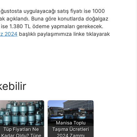
 ağustosta uygulayacağı satış fiyatı ise 1000
rak açıklandı. Buna göre konutlarda doğalgaz
TL ise 1.380 TL ödeme yapmaları gerekecek.
uz 2024
başlıklı paylaşımımıza linke tıklayarak
ebilir
Manisa Toplu
Tüp Fiyatları Ne
Taşıma Ücretleri
Kadar Oldu? Tüpe
2024 Zammı