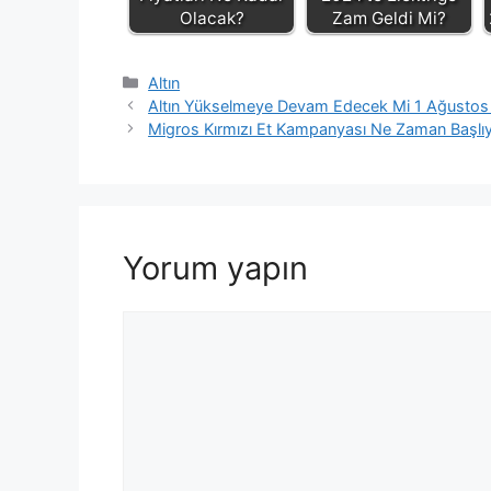
Olacak?
Zam Geldi Mi?
Kategoriler
Altın
Altın Yükselmeye Devam Edecek Mi 1 Ağusto
Migros Kırmızı Et Kampanyası Ne Zaman Başlı
Yorum yapın
Yorum