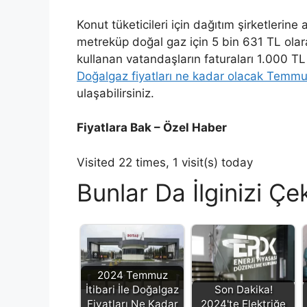
Konut tüketicileri için dağıtım şirketlerine
metreküp doğal gaz için 5 bin 631 TL ola
kullanan vatandaşların faturaları 1.000 
Doğalgaz fiyatları ne kadar olacak Temm
ulaşabilirsiniz.
Fiyatlara Bak – Özel Haber
Visited 22 times, 1 visit(s) today
Bunlar Da İlginizi Çek
2024 Temmuz
İtibari İle Doğalgaz
Son Dakika!
Fiyatları Ne Kadar
2024'te Elektriğe