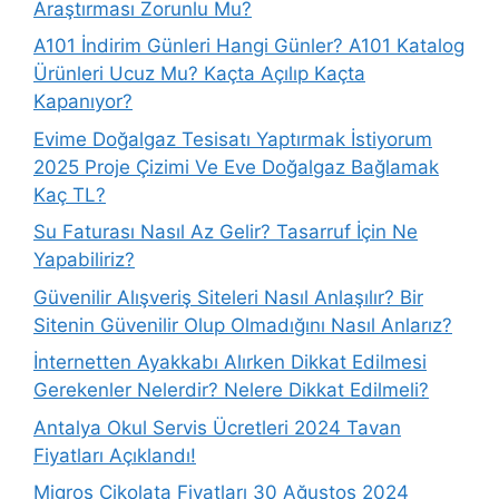
Araştırması Zorunlu Mu?
A101 İndirim Günleri Hangi Günler? A101 Katalog
Ürünleri Ucuz Mu? Kaçta Açılıp Kaçta
Kapanıyor?
Evime Doğalgaz Tesisatı Yaptırmak İstiyorum
2025 Proje Çizimi Ve Eve Doğalgaz Bağlamak
Kaç TL?
Su Faturası Nasıl Az Gelir? Tasarruf İçin Ne
Yapabiliriz?
Güvenilir Alışveriş Siteleri Nasıl Anlaşılır? Bir
Sitenin Güvenilir Olup Olmadığını Nasıl Anlarız?
İnternetten Ayakkabı Alırken Dikkat Edilmesi
Gerekenler Nelerdir? Nelere Dikkat Edilmeli?
Antalya Okul Servis Ücretleri 2024 Tavan
Fiyatları Açıklandı!
Migros Çikolata Fiyatları 30 Ağustos 2024