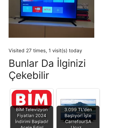
Visited 27 times, 1 visit(s) today
Bunlar Da İlginizi
Çekebilir
BİM Televizyon
3.099 TL'den
Fiyatları 2024
Başlıyor! İşte
İndirimi Başladı!
CarrefourSA
Acele Edin!
Ucuz…