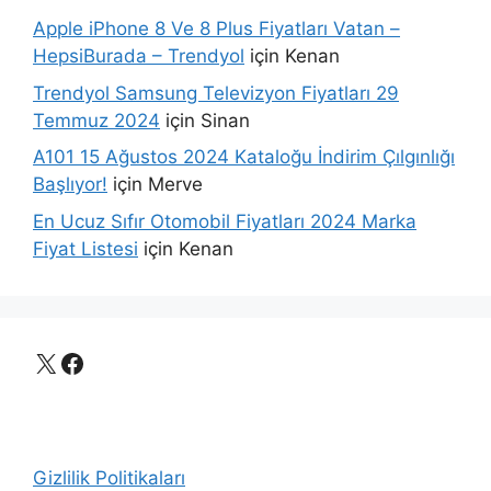
Apple iPhone 8 Ve 8 Plus Fiyatları Vatan –
HepsiBurada – Trendyol
için
Kenan
Trendyol Samsung Televizyon Fiyatları 29
Temmuz 2024
için
Sinan
A101 15 Ağustos 2024 Kataloğu İndirim Çılgınlığı
Başlıyor!
için
Merve
En Ucuz Sıfır Otomobil Fiyatları 2024 Marka
Fiyat Listesi
için
Kenan
X
Facebook
Gizlilik Politikaları