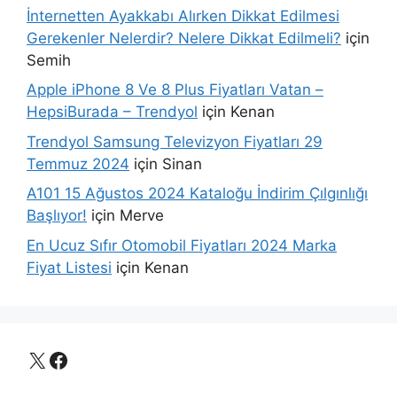
İnternetten Ayakkabı Alırken Dikkat Edilmesi
Gerekenler Nelerdir? Nelere Dikkat Edilmeli?
için
Semih
Apple iPhone 8 Ve 8 Plus Fiyatları Vatan –
HepsiBurada – Trendyol
için
Kenan
Trendyol Samsung Televizyon Fiyatları 29
Temmuz 2024
için
Sinan
A101 15 Ağustos 2024 Kataloğu İndirim Çılgınlığı
Başlıyor!
için
Merve
En Ucuz Sıfır Otomobil Fiyatları 2024 Marka
Fiyat Listesi
için
Kenan
X
Facebook