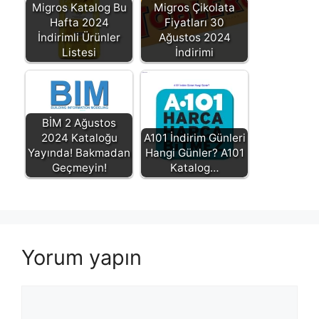
Migros Katalog Bu
Migros Çikolata
Hafta 2024
Fiyatları 30
İndirimli Ürünler
Ağustos 2024
Listesi
İndirimi
BİM 2 Ağustos
2024 Kataloğu
A101 İndirim Günleri
Yayında! Bakmadan
Hangi Günler? A101
Geçmeyin!
Katalog…
Yorum yapın
Yorum