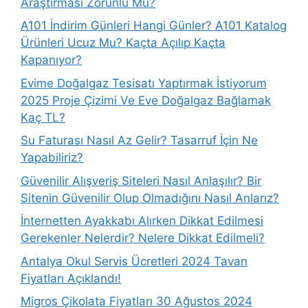
Araştırması Zorunlu Mu?
A101 İndirim Günleri Hangi Günler? A101 Katalog
Ürünleri Ucuz Mu? Kaçta Açılıp Kaçta
Kapanıyor?
Evime Doğalgaz Tesisatı Yaptırmak İstiyorum
2025 Proje Çizimi Ve Eve Doğalgaz Bağlamak
Kaç TL?
Su Faturası Nasıl Az Gelir? Tasarruf İçin Ne
Yapabiliriz?
Güvenilir Alışveriş Siteleri Nasıl Anlaşılır? Bir
Sitenin Güvenilir Olup Olmadığını Nasıl Anlarız?
İnternetten Ayakkabı Alırken Dikkat Edilmesi
Gerekenler Nelerdir? Nelere Dikkat Edilmeli?
Antalya Okul Servis Ücretleri 2024 Tavan
Fiyatları Açıklandı!
Migros Çikolata Fiyatları 30 Ağustos 2024