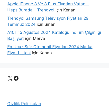
Apple iPhone 8 Ve 8 Plus Fiyatları Vatan –
HepsiBurada – Trendyol
için
Kenan
Trendyol Samsung Televizyon Fiyatları 29
Temmuz 2024
için
Sinan
A101 15 Ağustos 2024 Kataloğu İndirim Çılgınlığı
Başlıyor!
için
Merve
En Ucuz Sıfır Otomobil Fiyatları 2024 Marka
Fiyat Listesi
için
Kenan
X
Facebook
Gizlilik Politikaları