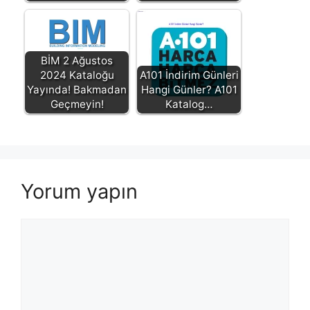
BİM 2 Ağustos
2024 Kataloğu
A101 İndirim Günleri
Yayında! Bakmadan
Hangi Günler? A101
Geçmeyin!
Katalog…
Yorum yapın
Yorum