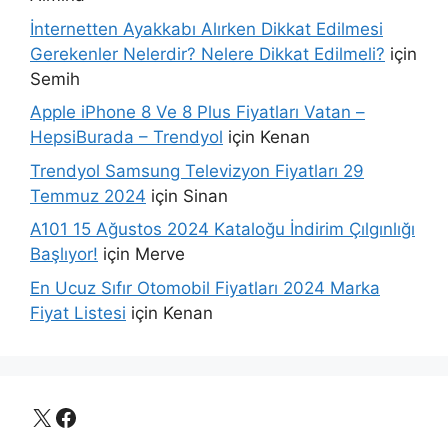
İnternetten Ayakkabı Alırken Dikkat Edilmesi
Gerekenler Nelerdir? Nelere Dikkat Edilmeli?
için
Semih
Apple iPhone 8 Ve 8 Plus Fiyatları Vatan –
HepsiBurada – Trendyol
için
Kenan
Trendyol Samsung Televizyon Fiyatları 29
Temmuz 2024
için
Sinan
A101 15 Ağustos 2024 Kataloğu İndirim Çılgınlığı
Başlıyor!
için
Merve
En Ucuz Sıfır Otomobil Fiyatları 2024 Marka
Fiyat Listesi
için
Kenan
X
Facebook