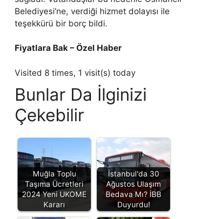
Belediyesi’ne, verdiği hizmet dolayısı ile
teşekkürü bir borç bildi.
Fiyatlara Bak – Özel Haber
Visited 8 times, 1 visit(s) today
Bunlar Da İlginizi
Çekebilir
Muğla Toplu
İstanbul'da 30
Taşıma Ücretleri
Ağustos Ulaşım
2024 Yeni UKOME
Bedava Mı? İBB
Kararı
Duyurdu!