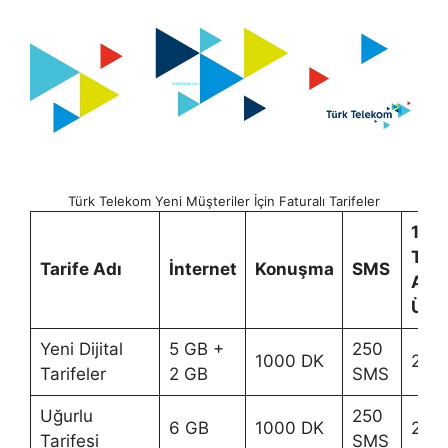
Türk Telekom Yeni Müşteriler İçin Faturalı Tarifeler
12 A
Taa
Tarife Adı
İnternet
Konuşma
SMS
Aylı
Ücre
Yeni Dijital
5 GB +
250
1000 DK
220
Tarifeler
2 GB
SMS
Uğurlu
250
6 GB
1000 DK
290
Tarifesi
SMS