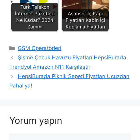
Türk Telekon
İnternet Paketleri
Asansör İç Kapı
Ne Kadar? 2024
Fiyatları Kabin İçi
Zammı
Kaplama Fiyatları
Kategoriler
GSM Operatörleri
Şişme Çocuk Havuzu Fiyatları HepsiBurada
Trendyol Amazon N11 Karşılaştır
HepsiBurada Piknik Sepeti Fiyatları Ucuzdan
Pahalıya!
Yorum yapın
Yorum