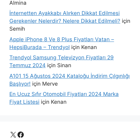
Almina
İnternetten Ayakkabı Alırken Dikkat Edilmesi
Gerekenler Nelerdir? Nelere Dikkat Edilmeli?
için
Semih
Apple iPhone 8 Ve 8 Plus Fiyatları Vatan –
HepsiBurada – Trendyol
için
Kenan
Trendyol Samsung Televizyon Fiyatları 29
Temmuz 2024
için
Sinan
A101 15 Ağustos 2024 Kataloğu İndirim Çılgınlığı
Başlıyor!
için
Merve
En Ucuz Sıfır Otomobil Fiyatları 2024 Marka
Fiyat Listesi
için
Kenan
X
Facebook