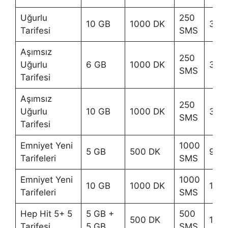
Uğurlu
250
10 GB
1000 DK
335
Tarifesi
SMS
Aşımsız
250
Uğurlu
6 GB
1000 DK
300
SMS
Tarifesi
Aşımsız
250
Uğurlu
10 GB
1000 DK
345
SMS
Tarifesi
Emniyet Yeni
1000
5 GB
500 DK
90 
Tarifeleri
SMS
Emniyet Yeni
1000
10 GB
1000 DK
110 
Tarifeleri
SMS
Hep Hit 5+ 5
5 GB +
500
500 DK
145 
Tarifesi
5 GB
SMS