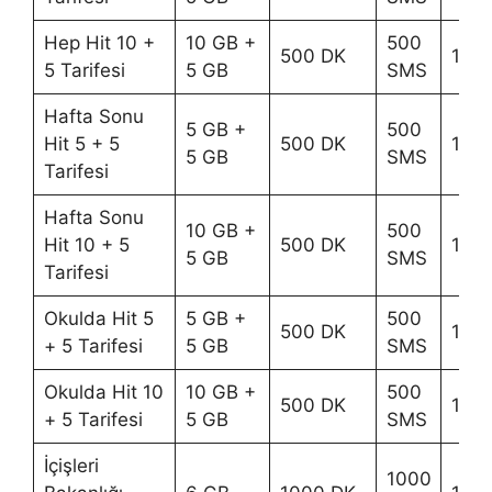
Hep Hit 10 +
10 GB +
500
500 DK
170 
5 Tarifesi
5 GB
SMS
Hafta Sonu
5 GB +
500
Hit 5 + 5
500 DK
145 
5 GB
SMS
Tarifesi
Hafta Sonu
10 GB +
500
Hit 10 + 5
500 DK
170 
5 GB
SMS
Tarifesi
Okulda Hit 5
5 GB +
500
500 DK
145 
+ 5 Tarifesi
5 GB
SMS
Okulda Hit 10
10 GB +
500
500 DK
170 
+ 5 Tarifesi
5 GB
SMS
İçişleri
1000