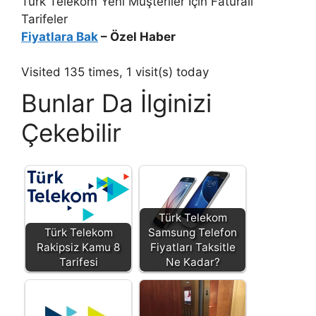
Türk Telekom Yeni Müşteriler İçin Faturalı
Tarifeler
Fiyatlara Bak
– Özel Haber
Visited 135 times, 1 visit(s) today
Bunlar Da İlginizi
Çekebilir
Türk Telekom
Türk Telekom
Samsung Telefon
Rakipsiz Kamu 8
Fiyatları Taksitle
Tarifesi
Ne Kadar?