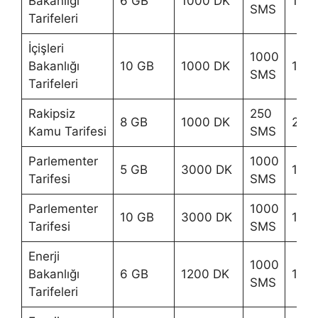
Bakanlığı
6 GB
1000 DK
128 
SMS
Tarifeleri
İçişleri
1000
Bakanlığı
10 GB
1000 DK
147 
SMS
Tarifeleri
Rakipsiz
250
8 GB
1000 DK
240
Kamu Tarifesi
SMS
Parlementer
1000
5 GB
3000 DK
135 
Tarifesi
SMS
Parlementer
1000
10 GB
3000 DK
160 
Tarifesi
SMS
Enerji
1000
Bakanlığı
6 GB
1200 DK
140 
SMS
Tarifeleri