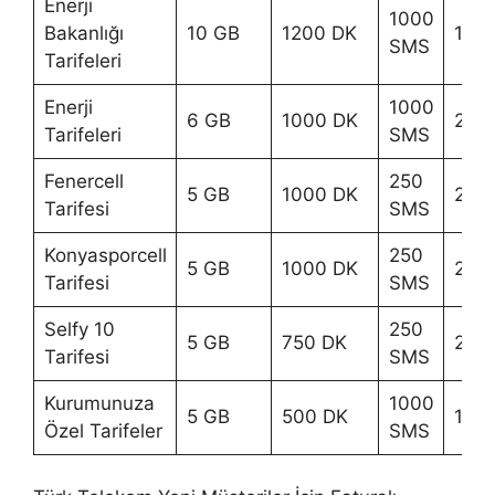
Enerji
1000
Bakanlığı
10 GB
1200 DK
160 
SMS
Tarifeleri
Enerji
1000
6 GB
1000 DK
215 
Tarifeleri
SMS
Fenercell
250
5 GB
1000 DK
240
Tarifesi
SMS
Konyasporcell
250
5 GB
1000 DK
240
Tarifesi
SMS
Selfy 10
250
5 GB
750 DK
215 
Tarifesi
SMS
Kurumunuza
1000
5 GB
500 DK
170 
Özel Tarifeler
SMS