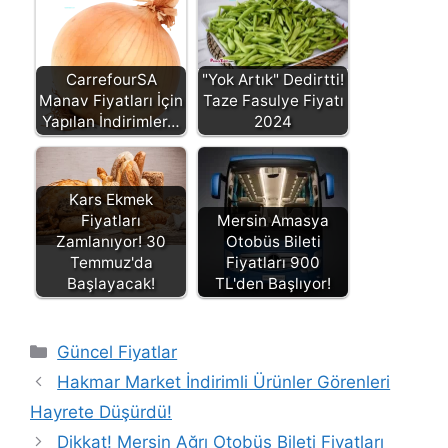
CarrefourSA
"Yok Artık" Dedirtti!
Manav Fiyatları İçin
Taze Fasulye Fiyatı
Yapılan İndirimler…
2024
Kars Ekmek
Fiyatları
Mersin Amasya
Zamlanıyor! 30
Otobüs Bileti
Temmuz'da
Fiyatları 900
Başlayacak!
TL'den Başlıyor!
Kategoriler
Güncel Fiyatlar
Hakmar Market İndirimli Ürünler Görenleri
Hayrete Düşürdü!
Dikkat! Mersin Ağrı Otobüs Bileti Fiyatları