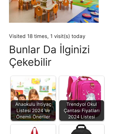
Visited 18 times, 1 visit(s) today
Bunlar Da İlginizi
Çekebilir
Anaokulu İhtiyaç
Trendyol Okul
Listesi 2024 Ve
Çantası Fiyatları
Önemli Öneriler
2024 Listesi