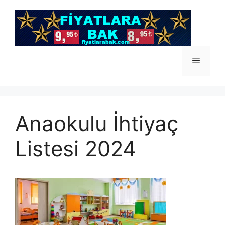
İçeriğe
atla
Menü
Anaokulu İhtiyaç
Listesi 2024