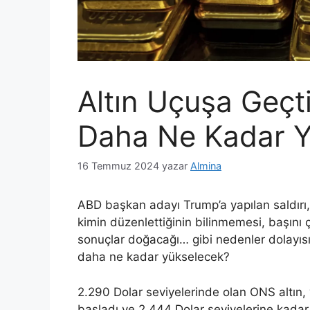
Altın Uçuşa Geçti
Daha Ne Kadar Y
16 Temmuz 2024
yazar
Almina
ABD başkan adayı Trump’a yapılan saldırı,
kimin düzenlettiğinin bilinmemesi, başını
sonuçlar doğacağı… gibi nedenler dolayısı ile
daha ne kadar yükselecek?
2.290 Dolar seviyelerinde olan ONS altın,
başladı ve 2.444 Dolar seviyelerine kadar 