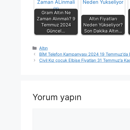
Gram Altın Ne
Zaman Alınmalı? 9
Altın Fiyatları
Temmuz 2024
Neden Yükseliyor?
Güncel…
Son Dakika Altın…
Kategoriler
Altın
BİM Telefon Kampanyası 2024 19 Temmuz’da B
Civil Kız çocuk Elbise Fiyatları 31 Temmuz’a Ka
Yorum yapın
Yorum