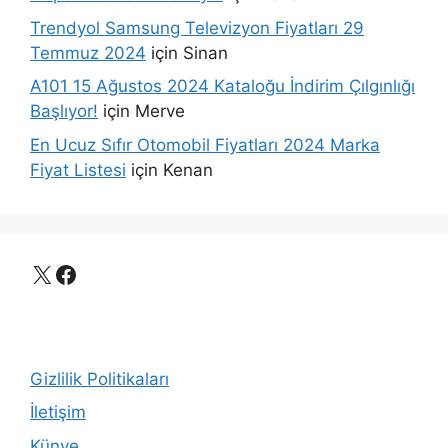
Trendyol Samsung Televizyon Fiyatları 29
Temmuz 2024
için
Sinan
A101 15 Ağustos 2024 Kataloğu İndirim Çılgınlığı
Başlıyor!
için
Merve
En Ucuz Sıfır Otomobil Fiyatları 2024 Marka
Fiyat Listesi
için
Kenan
X
Facebook
Gizlilik Politikaları
İletişim
Künye